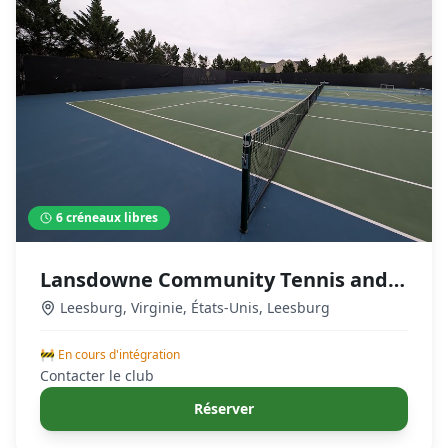
6
créneaux libres
Lansdowne Community Tennis and
Pickleball Courts
Leesburg, Virginie, États-Unis
,
Leesburg
🚧 En cours d'intégration
Contacter le club
Réserver