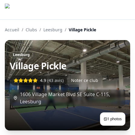
Accueil
/
Clubs
/
Leesburg
/
Village Pickle
Leesburg
Village Pickle
4.9
(
43
avis)
Noter ce club
1606 Village Market Blvd SE Suite C-115
,
Leesburg
1
photos