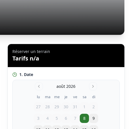
Réserver un terrain
Tarifs n/a
1. Date
août 2026
lu
ma
me
je
ve
sa
di
27
28
29
30
31
1
2
3
4
5
6
7
8
9