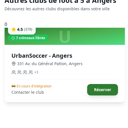
Autres clubs de
foot à 5
à
Angers
Découvrez les autres clubs disponibles dans votre ville
0
U
4.5
(
379
)
7
créneaux libres
UrbanSoccer - Angers
331 Av. du Général Patton
,
Angers
+
3
🚧 En cours d'intégration
Réserver
Contacter le club