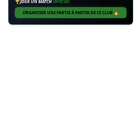
🏆
JOUE UN MATCH
OFFICIEL
ORGANISER UNE PARTIE À PARTIR DE CE CLUB 🔥