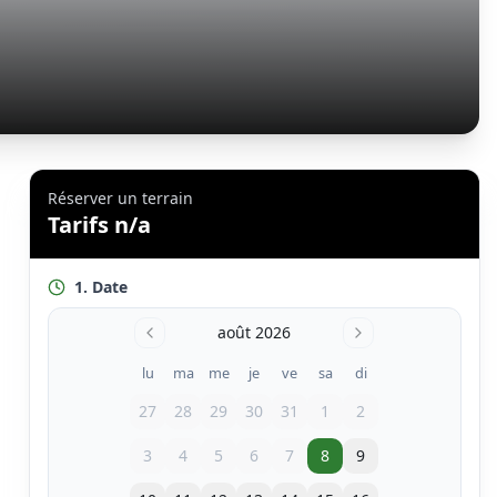
Réserver un terrain
Tarifs n/a
1. Date
août 2026
lu
ma
me
je
ve
sa
di
27
28
29
30
31
1
2
3
4
5
6
7
8
9