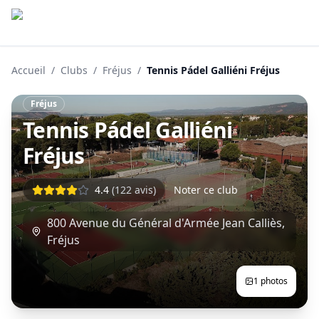
Accueil
/
Clubs
/
Fréjus
/
Tennis Pádel Galliéni Fréjus
Fréjus
Tennis Pádel Galliéni
Fréjus
4.4
(
122
avis)
Noter ce club
800 Avenue du Général d'Armée Jean Calliès
,
Fréjus
1
photos