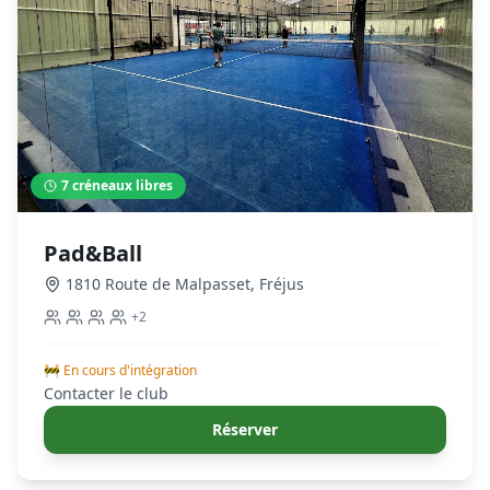
7
créneaux libres
Pad&Ball
1810 Route de Malpasset
,
Fréjus
+
2
🚧 En cours d'intégration
Contacter le club
Réserver