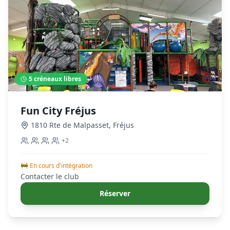
5
créneaux libres
Fun City Fréjus
1810 Rte de Malpasset
,
Fréjus
+
2
🚧 En cours d'intégration
Contacter le club
Réserver