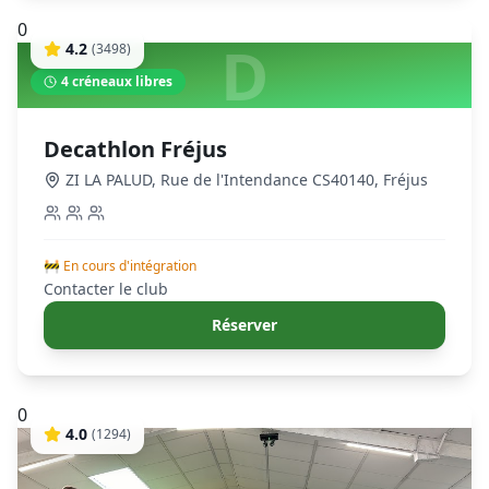
0
D
4.2
(
3498
)
4
créneaux libres
Decathlon Fréjus
ZI LA PALUD, Rue de l'Intendance CS40140
,
Fréjus
🚧 En cours d'intégration
Contacter le club
Réserver
0
4.0
(
1294
)