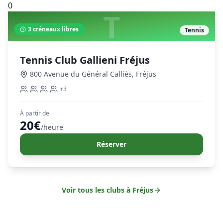
0
T
3
créneaux libres
Tennis
Tennis Club Gallieni Fréjus
800 Avenue du Général Calliès
,
Fréjus
+
3
À partir de
20
€
/heure
Réserver
Voir tous les clubs à
Fréjus