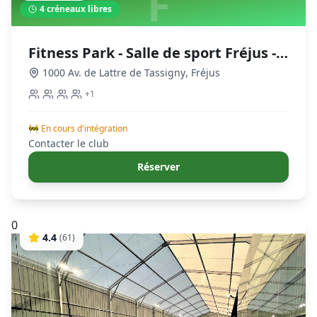
F
4
créneaux libres
Fitness Park - Salle de sport Fréjus -
Tassigny
1000 Av. de Lattre de Tassigny
,
Fréjus
+
1
🚧 En cours d'intégration
Contacter le club
Réserver
0
4.4
(
61
)