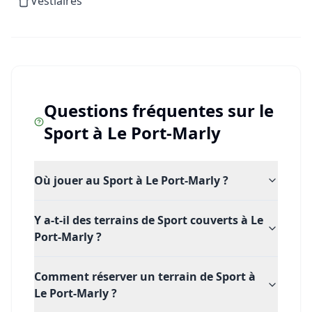
Vestiaires
Profitez d'infrastructures modernes et d'une
ambiance stimulante pour taper la balle et repousser
vos limites au quotidien. Prêt à fouler les terrains de Le
Port-Marly ? Prenez votre raquette, rejoignez la
communauté de la Player’s Academy et venez vibrer à
chaque échange !
Questions fréquentes sur le
Sport
à
Le Port-Marly
Où jouer au Sport à Le Port-Marly ?
Y a-t-il des terrains de Sport couverts à Le
Port-Marly ?
Comment réserver un terrain de Sport à
Le Port-Marly ?