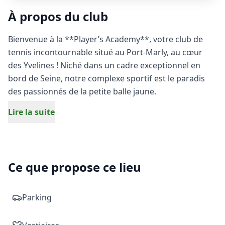
À propos du club
Bienvenue à la **Player’s Academy**, votre club de
tennis incontournable situé au Port-Marly, au cœur
des Yvelines ! Niché dans un cadre exceptionnel en
bord de Seine, notre complexe sportif est le paradis
des passionnés de la petite balle jaune.
Lire la suite
Que vous souhaitiez disputer un match amical,
perfectionner votre coup droit lors d'un entraînement
intensif ou simplement partager le plaisir de jouer
entre amis, nos courts de tennis de qualité supérieure
Ce que propose ce lieu
vous attendent. Ici, la pratique du tennis se vit avec
passion, dynamisme et convivialité. Notre académie
s'adresse à tous les profils, du joueur loisir au
Parking
compétiteur désireux de performer dans le 78.