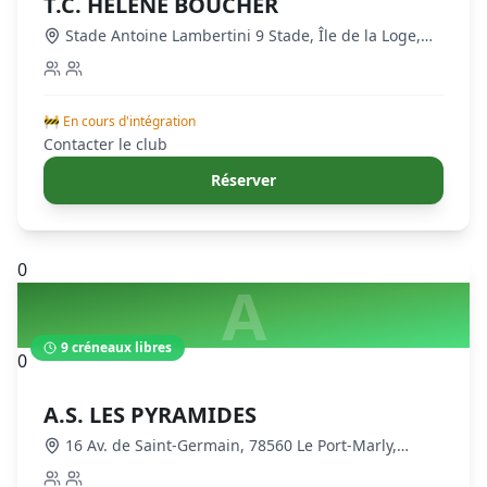
T.C. HELENE BOUCHER
Stade Antoine Lambertini 9 Stade, Île de la Loge,
78560 Le Port-Marly, France
,
Le Port-Marly
🚧 En cours d'intégration
Contacter le club
Réserver
0
A
9
créneaux libres
0
A.S. LES PYRAMIDES
16 Av. de Saint-Germain, 78560 Le Port-Marly,
France
,
Le Port-Marly