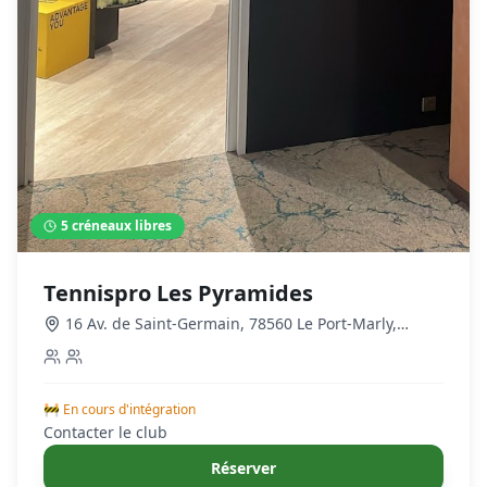
5
créneaux libres
Tennispro Les Pyramides
16 Av. de Saint-Germain, 78560 Le Port-Marly,
France
,
Le Port-Marly
🚧 En cours d'intégration
Contacter le club
Réserver