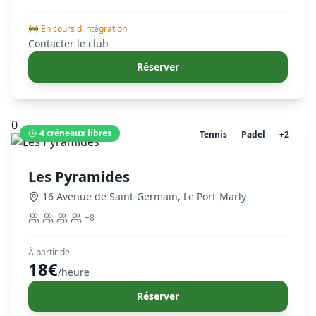
🚧 En cours d'intégration
Contacter le club
Réserver
0
4
créneaux libres
Tennis
Padel
+
2
Les Pyramides
16 Avenue de Saint-Germain
,
Le Port-Marly
+
8
À partir de
18
€
/heure
Réserver