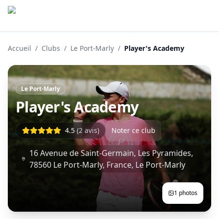
Accueil
/
Clubs
/
Le Port-Marly
/
Player's Academy
Le Port-Marly
Player's Academy
4.5
(
2
avis)
Noter ce club
16 Avenue de Saint-Germain, Les Pyramides,
78560 Le Port-Marly, France
,
Le Port-Marly
1
photos