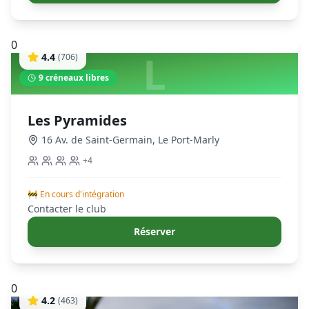
0
L
4.4
(
706
)
9
créneaux libres
Les Pyramides
16 Av. de Saint-Germain
,
Le Port-Marly
+
4
🚧 En cours d'intégration
Contacter le club
Réserver
0
4.2
(
463
)