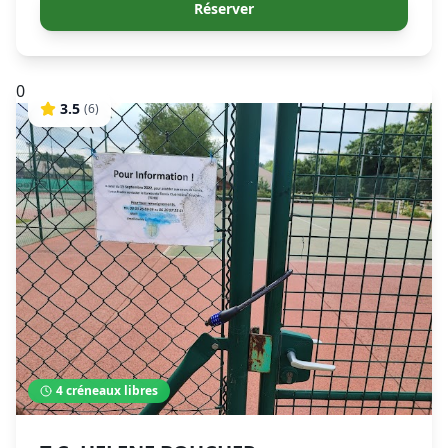
Réserver
0
3.5
(
6
)
4
créneaux libres