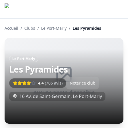
Accueil
/
Clubs
/
Le Port-Marly
/
Les Pyramides
Le Port-Marly
Les Pyramides
4.4
(
706
avis)
Noter ce club
Aucune photo disponible
16 Av. de Saint-Germain
,
Le Port-Marly