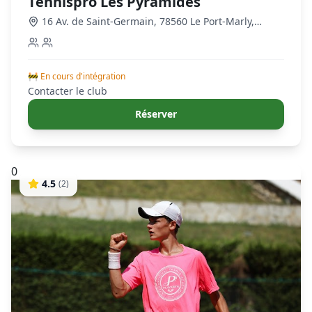
Tennispro Les Pyramides
16 Av. de Saint-Germain, 78560 Le Port-Marly,
France
,
Le Port-Marly
🚧 En cours d'intégration
Contacter le club
Réserver
0
4.5
(
2
)