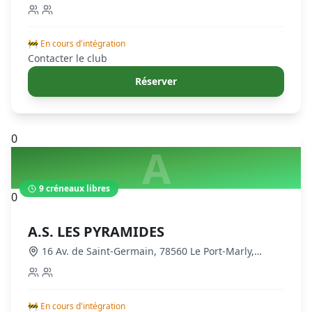
78560 Le Port-Marly, France
,
Le Port-Marly
🚧 En cours d'intégration
Contacter le club
Réserver
0
A
9
créneaux libres
0
A.S. LES PYRAMIDES
16 Av. de Saint-Germain, 78560 Le Port-Marly,
France
,
Le Port-Marly
🚧 En cours d'intégration