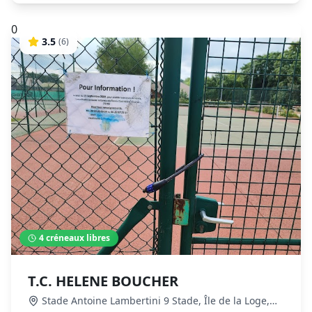
0
3.5
(
6
)
4
créneaux libres
T.C. HELENE BOUCHER
Stade Antoine Lambertini 9 Stade, Île de la Loge,