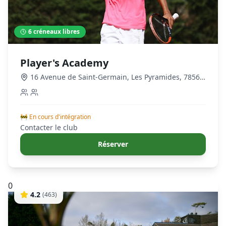
6
créneaux libres
Player's Academy
16 Avenue de Saint-Germain, Les Pyramides, 78560
Le Port-Marly, France
,
Le Port-Marly
🚧 En cours d'intégration
Contacter le club
Réserver
0
4.2
(
463
)