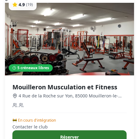
4.9
(
19
)
5
créneaux libres
Mouilleron Musculation et Fitness
4 Rue de la Roche sur Yon, 85000 Mouilleron-le-
Captif, France
,
Mouilleron-le-Captif
🚧 En cours d'intégration
Contacter le club
Réserver