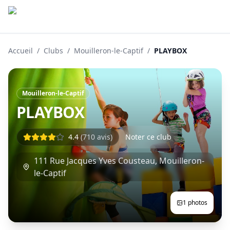
Accueil
/
Clubs
/
Mouilleron-le-Captif
/
PLAYBOX
Mouilleron-le-Captif
PLAYBOX
4.4
(
710
avis)
Noter ce club
111 Rue Jacques Yves Cousteau
,
Mouilleron-
le-Captif
1
photos