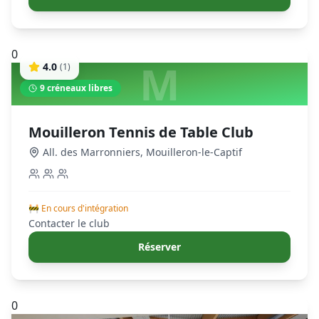
0
M
4.0
(
1
)
9
créneaux libres
Mouilleron Tennis de Table Club
All. des Marronniers
,
Mouilleron-le-Captif
🚧 En cours d'intégration
Contacter le club
Réserver
0