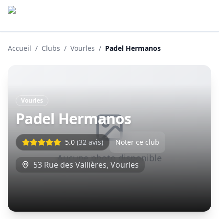
Accueil
/
Clubs
/
Vourles
/
Padel Hermanos
Vourles
Padel Hermanos
5.0
(
32
avis)
Noter ce club
Aucune photo disponible
53 Rue des Vallières
,
Vourles