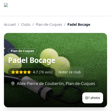
Accueil
/
Clubs
/
Plan-de-Cuques
/
Padel Bocage
Plan-de-Cuques
Padel Bocage
4.7
(
78
avis)
Noter ce club
Allée Pierre de Coubertin
,
Plan-de-Cuques
1
photos