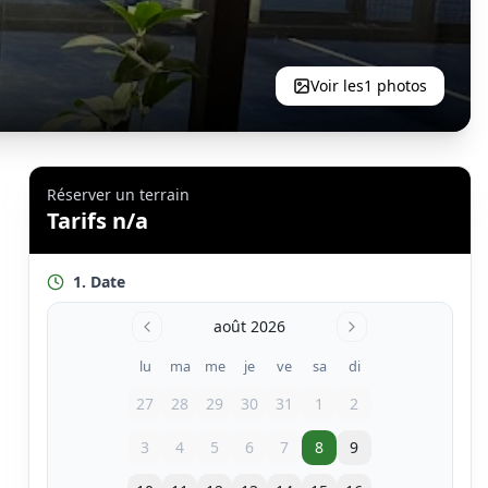
Voir les
1
photos
Réserver un terrain
Tarifs n/a
1. Date
août 2026
lu
ma
me
je
ve
sa
di
27
28
29
30
31
1
2
3
4
5
6
7
8
9