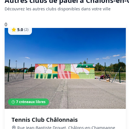
Autres clubs de
padel
à
Châlons-en
Découvrez les autres clubs disponibles dans votre ville
0
5.0
(
2
)
7
créneaux libres
Tennis Club Châlonnais
Rue Jean-Baptiste Drouet
,
Châlons-en-Champagne