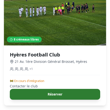
8
créneaux libres
Hyères Football Club
21 Av. 1ère Division Général Brosset
,
Hyères
+
1
🚧 En cours d'intégration
Contacter le club
Réserver