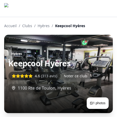
Accueil
/
Clubs
/
Hyères
/
Keepcool Hyères
Hyères
Keepcool Hyères
4.6
(
313
avis)
Noter ce club
1100 Rte de Toulon
,
Hyères
1
photos