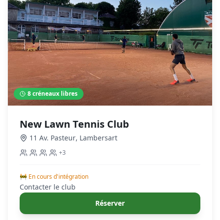
8
créneaux libres
New Lawn Tennis Club
11 Av. Pasteur
,
Lambersart
+
3
🚧 En cours d'intégration
Contacter le club
Réserver