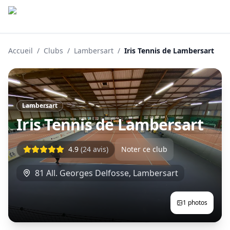
Accueil
/
Clubs
/
Lambersart
/
Iris Tennis de Lambersart
Lambersart
Iris Tennis de Lambersart
4.9
(
24
avis)
Noter ce club
81 All. Georges Delfosse
,
Lambersart
1
photos