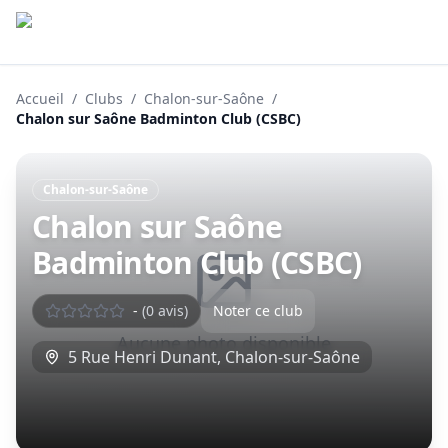
Accueil
/
Clubs
/
Chalon-sur-Saône
/
Chalon sur Saône Badminton Club (CSBC)
Chalon-sur-Saône
Chalon sur Saône
Badminton Club (CSBC)
-
(
0
avis)
Noter ce club
Aucune photo disponible
5 Rue Henri Dunant
,
Chalon-sur-Saône