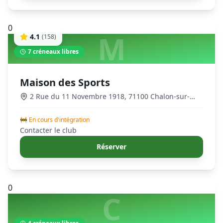
0
M
4.1
(
158
)
7
créneaux libres
Maison des Sports
2 Rue du 11 Novembre 1918, 71100 Chalon-sur-
Saône, France
,
Chalon-sur-Saône
🚧 En cours d'intégration
Contacter le club
Réserver
0
C