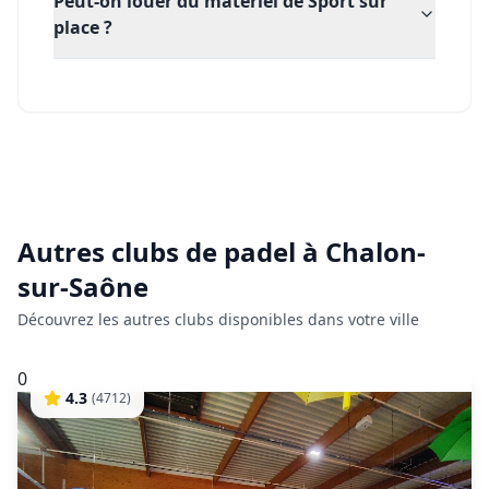
Peut-on louer du matériel de Sport sur
place ?
Autres clubs de
padel
à
Chalon-
sur-Saône
Découvrez les autres clubs disponibles dans votre ville
0
4.3
(
4712
)