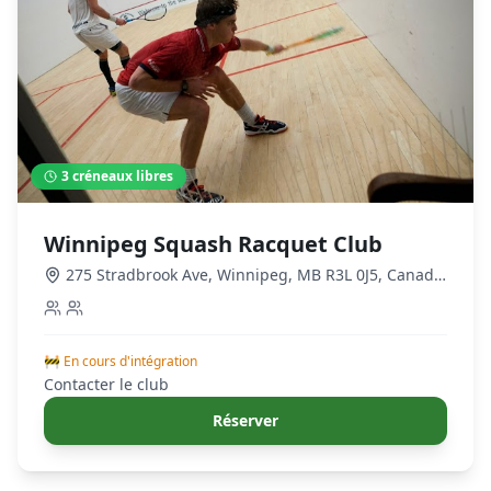
3
créneaux libres
Winnipeg Squash Racquet Club
275 Stradbrook Ave, Winnipeg, MB R3L 0J5, Canada
,
Winnipeg
🚧 En cours d'intégration
Contacter le club
Réserver