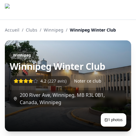
Accueil
/
Clubs
/
Winnipeg
/
Winnipeg Winter Club
Winnipeg
Winnipeg Winter Club
4.2
(
227
avis)
Noter ce club
200 River Ave, Winnipeg, MB R3L 0B1,
Canada
,
Winnipeg
1
photos