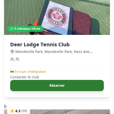
5
créneaux libres
Deer Lodge Tennis Club
Mandeville Park, Mandeville Park, Ness Ave,
Winnipeg, MB R3J 3S1, Canada
,
Winnipeg
🚧 En cours d'intégration
Contacter le club
Réserver
0
4.3
(
59
)