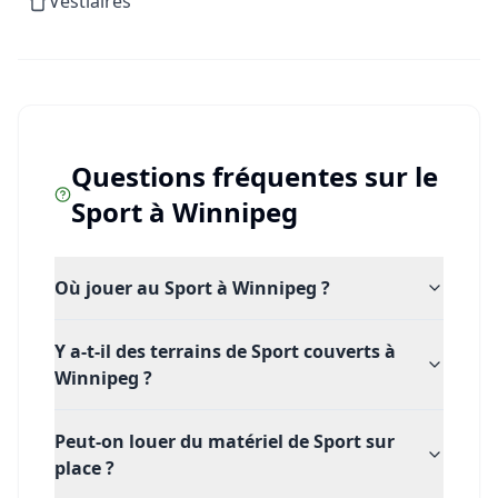
Vestiaires
Au Winnipeg Winter Club, vous trouverez une
communauté de joueurs vibrante, une ambiance
chaleureuse et des installations premium pour
perfectionner votre jeu de jambes ou simplement
partager une partie amicale. Venez vivre l'expérience
padel unique au cœur de Winnipeg, boostez votre
Questions fréquentes sur le
forme et amusez-vous sur le court. Prenez votre
Sport
à
Winnipeg
raquette et rejoignez le mouvement !
Où jouer au Sport à Winnipeg ?
Y a-t-il des terrains de Sport couverts à
Winnipeg ?
Peut-on louer du matériel de Sport sur
place ?