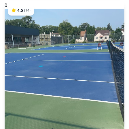
0
4.5
(
14
)