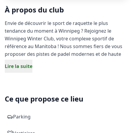
À propos du club
Envie de découvrir le sport de raquette le plus
tendance du moment à Winnipeg ? Rejoignez le
Winnipeg Winter Club, votre complexe sportif de
référence au Manitoba ! Nous sommes fiers de vous
proposer des pistes de padel modernes et de haute
qualité, idéales pour tous les passionnés et les curieux
Lire la suite
de ce sport ultra-dynamique.
Que vous soyez un joueur débutant cherchant à
apprendre les bases ou un compétiteur aguerri prêt à
Ce que propose ce lieu
enchaîner les smashs, nos terrains de padel vous
attendent pour des moments de pure adrénaline. Le
padel combine parfaitement technique, plaisir de jeu
Parking
et convivialité.