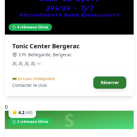
4
créneaux libres
Tonic Center Bergerac
3 Pl. Bellegarde
,
Bergerac
+
1
🚧 En cours d'intégration
Réserver
Contacter le club
0
S
4.2
(
42
)
2
créneaux libres