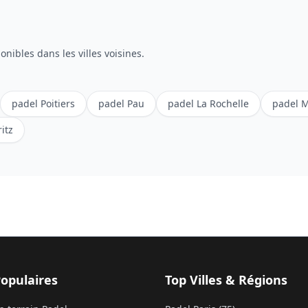
onibles dans les villes voisines.
padel
Poitiers
padel
Pau
padel
La Rochelle
padel
M
ritz
Populaires
Top Villes & Régions