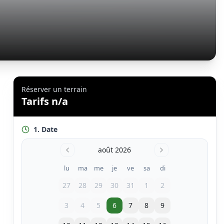
Réserver un terrain
Tarifs n/a
1. Date
août 2026
lu
ma
me
je
ve
sa
di
27
28
29
30
31
1
2
3
4
5
6
7
8
9