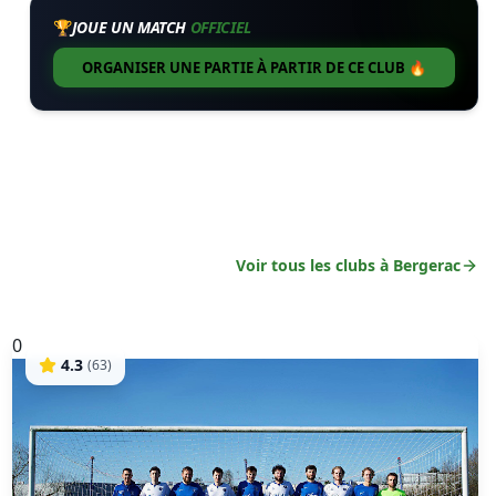
🏆
JOUE UN MATCH
OFFICIEL
ORGANISER UNE PARTIE À PARTIR DE CE CLUB 🔥
Voir tous les clubs à
Bergerac
0
4.3
(
63
)