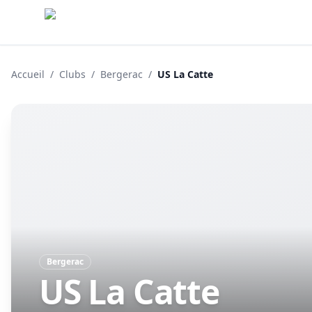
Accueil
/
Clubs
/
Bergerac
/
US La Catte
Bergerac
US La Catte