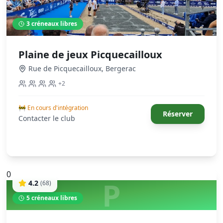
3
créneaux libres
Plaine de jeux Picquecailloux
Rue de Picquecailloux
,
Bergerac
+
2
🚧 En cours d'intégration
Réserver
Contacter le club
0
P
4.2
(
68
)
5
créneaux libres