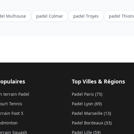
del
Mulhouse
padel
Colmar
padel
Troyes
padel
Thionv
Populaires
Top Villes & Régions
n terrain Padel
Padel Paris (75)
ourt Tennis
Padel Lyon (69)
rrain Foot 5
Padel Marseille (13)
Badminton
Padel Bordeaux (33)
errain Squash
Padel Lille (59)