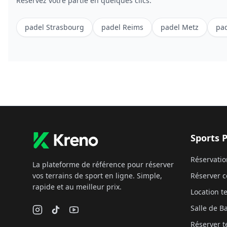
Réservez votre partie en quelques clics.
padel
Strasbourg
padel
Reims
padel
Metz
pa
Sports 
Réservatio
La plateforme de référence pour réserver
vos terrains de sport en ligne. Simple,
Réserver c
rapide et au meilleur prix.
Location te
Salle de 
Réserver t