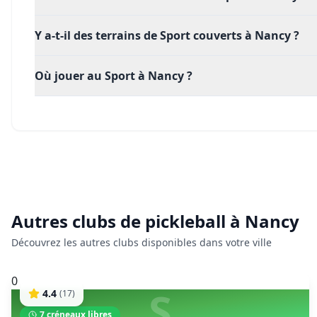
Y a-t-il des terrains de Sport couverts à Nancy ?
Où jouer au Sport à Nancy ?
Autres clubs de
pickleball
à
Nancy
Découvrez les autres clubs disponibles dans votre ville
0
S
4.4
(
17
)
7
créneaux libres