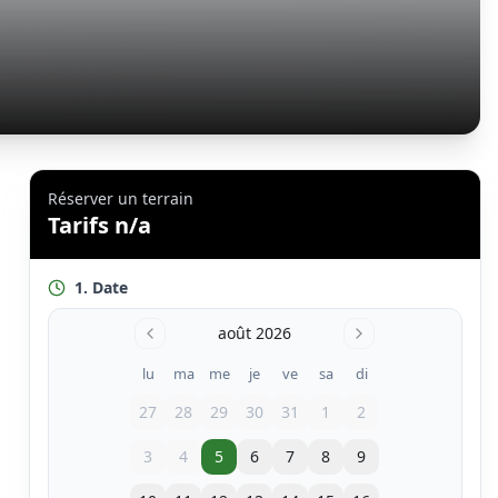
Réserver un terrain
Tarifs n/a
1. Date
août 2026
lu
ma
me
je
ve
sa
di
27
28
29
30
31
1
2
3
4
5
6
7
8
9