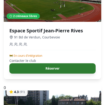
2
créneaux libres
Espace Sportif Jean-Pierre Rives
91 Bd de Verdun
,
Courbevoie
🚧 En cours d'intégration
Contacter le club
Réserver
0
4.3
(
91
)