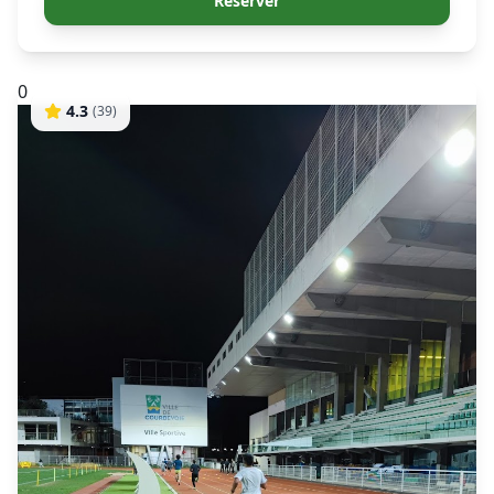
Réserver
0
4.3
(
39
)