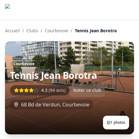
Accueil
/
Clubs
/
Courbevoie
/
Tennis Jean Borotra
Courbevoie
Tennis Jean Borotra
4.3
(
94
avis)
Noter ce club
68 Bd de Verdun
,
Courbevoie
1
photos