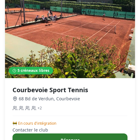
5
créneaux libres
Courbevoie Sport Tennis
68 Bd de Verdun
,
Courbevoie
+
2
🚧 En cours d'intégration
Contacter le club