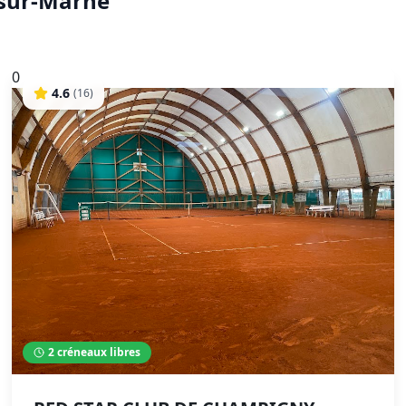
sur-Marne
0
4.6
(
16
)
2
créneaux libres