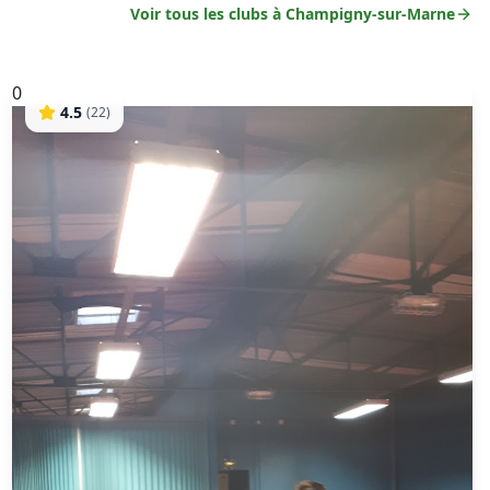
Voir tous les clubs à
Champigny-sur-Marne
0
4.5
(
22
)