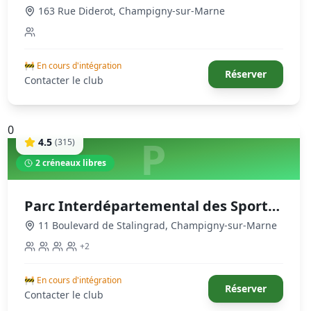
Champigny
163 Rue Diderot
,
Champigny-sur-Marne
🚧 En cours d'intégration
Réserver
Contacter le club
0
P
4.5
(
315
)
2
créneaux libres
Parc Interdépartemental des Sports
du Tremblay
11 Boulevard de Stalingrad
,
Champigny-sur-Marne
+
2
🚧 En cours d'intégration
Réserver
Contacter le club