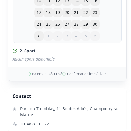
10
11
12
13
14
15
16
17
18
19
20
21
22
23
24
25
26
27
28
29
30
31
1
2
3
4
5
6
2. Sport
Aucun sport disponible
Paiement sécurisé
Confirmation immédiate
Contact
Parc du Tremblay, 11 Bd des Alliés
,
Champigny-sur-
Marne
01 48 81 11 22