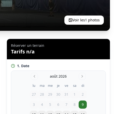
Voir les
1
photos
Réserver un terrain
Tarifs n/a
1. Date
août 2026
lu
ma
me
je
ve
sa
di
27
28
29
30
31
1
2
3
4
5
6
7
8
9