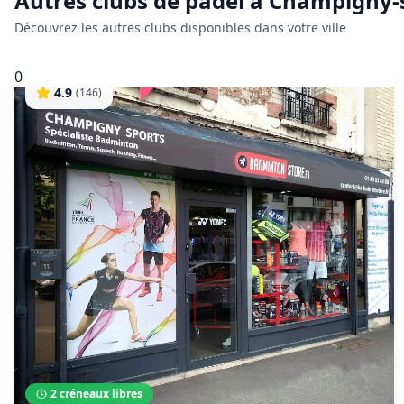
Autres clubs de
padel
à
Champigny-
Découvrez les autres clubs disponibles dans votre ville
0
4.9
(
146
)
2
créneaux libres