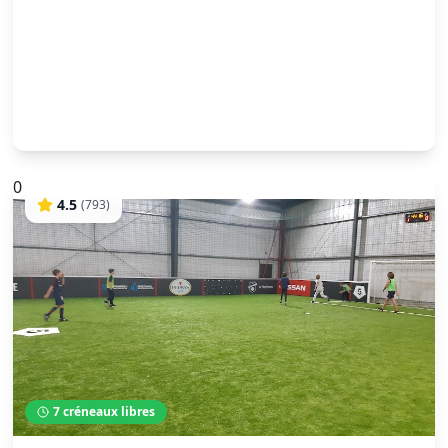
0
4.5
(
793
)
7
créneaux libres