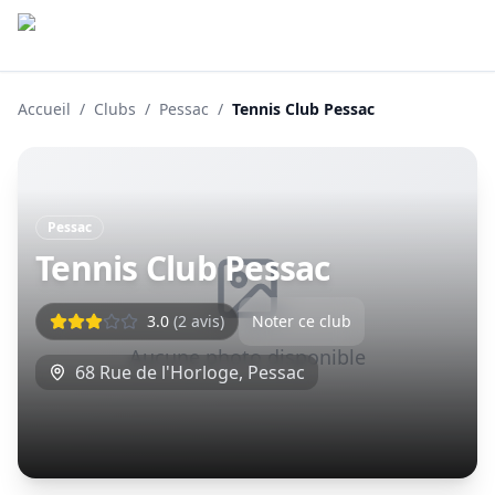
Accueil
/
Clubs
/
Pessac
/
Tennis Club Pessac
Pessac
Tennis Club Pessac
3.0
(
2
avis)
Noter ce club
Aucune photo disponible
68 Rue de l'Horloge
,
Pessac