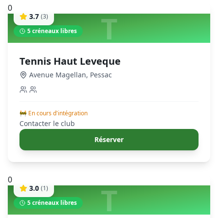
0
T
3.7
(
3
)
5
créneaux libres
Tennis Haut Leveque
Avenue Magellan
,
Pessac
🚧 En cours d'intégration
Contacter le club
Réserver
0
T
3.0
(
1
)
5
créneaux libres