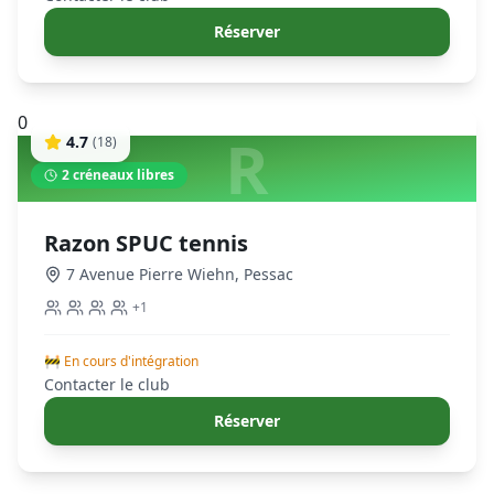
Réserver
0
R
4.7
(
18
)
2
créneaux libres
Razon SPUC tennis
7 Avenue Pierre Wiehn
,
Pessac
+
1
🚧 En cours d'intégration
Contacter le club
Réserver