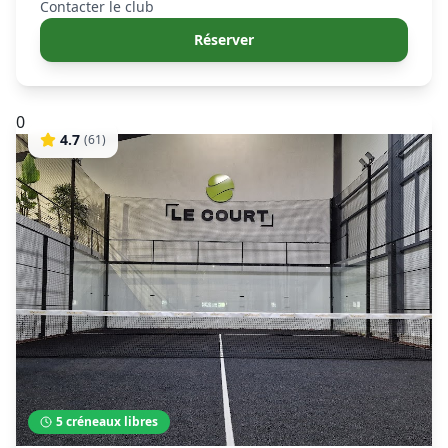
Contacter le club
Réserver
0
4.7
(
61
)
5
créneaux libres