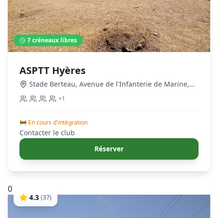
7
créneaux libres
ASPTT Hyères
Stade Berteau, Avenue de l'Infanterie de Marine
,
Hyères
+
1
🚧 En cours d'intégration
Contacter le club
Réserver
0
4.3
(
37
)