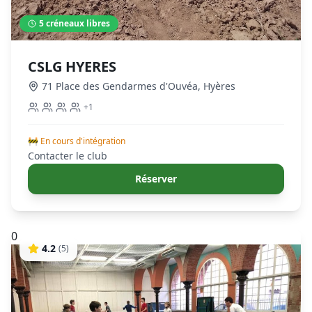
5
créneaux libres
CSLG HYERES
71 Place des Gendarmes d'Ouvéa
,
Hyères
+
1
🚧 En cours d'intégration
Contacter le club
Réserver
0
4.2
(
5
)