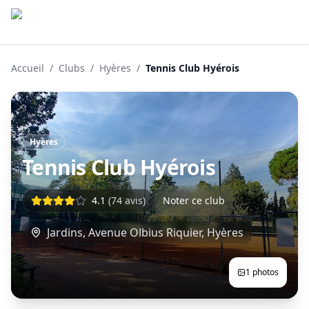
Accueil
/
Clubs
/
Hyères
/
Tennis Club Hyérois
Hyères
Tennis Club Hyérois
4.1
(
74
avis)
Noter ce club
Jardins, Avenue Olbius Riquier
,
Hyères
1
photos