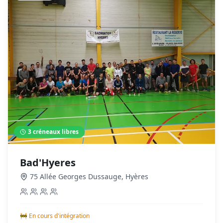
3
créneaux libres
Bad'Hyeres
75 Allée Georges Dussauge
,
Hyères
🚧 En cours d'intégration