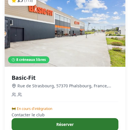
3.7
(
113
)
8
créneaux libres
Basic-Fit
Rue de Strasbourg, 57370 Phalsbourg, France
,
Phalsbourg
🚧 En cours d'intégration
Contacter le club
Réserver