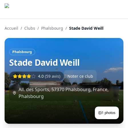
Accueil
/
Clubs
/
Phalsbourg
/
Stade David Weill
Phalsbourg
Stade David Weill
4.0
(
59
avis)
Noter ce club
All. des Sports, 57370 Phalsbourg, France
,
Phalsbourg
1
photos