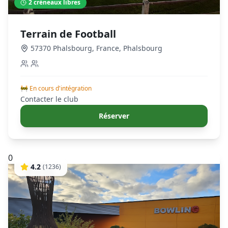
2
créneaux libres
Terrain de Football
57370 Phalsbourg, France
,
Phalsbourg
🚧 En cours d'intégration
Contacter le club
Réserver
0
4.2
(
1236
)