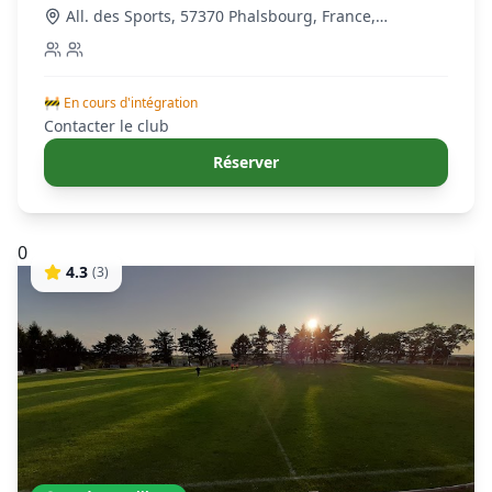
All. des Sports, 57370 Phalsbourg, France
,
Phalsbourg
🚧 En cours d'intégration
Contacter le club
Réserver
0
4.3
(
3
)