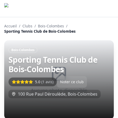
Accueil
/
Clubs
/
Bois-Colombes
/
Sporting Tennis Club de Bois-Colombes
Bois-Colombes
Sporting Tennis Club de
Bois-Colombes
5.0
(
1
avis)
Noter ce club
Aucune photo disponible
100 Rue Paul Déroulède
,
Bois-Colombes