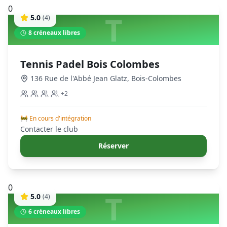
0
T
5.0
(
4
)
8
créneaux libres
Tennis Padel Bois Colombes
136 Rue de l'Abbé Jean Glatz
,
Bois-Colombes
+
2
🚧 En cours d'intégration
Contacter le club
Réserver
0
T
5.0
(
4
)
6
créneaux libres