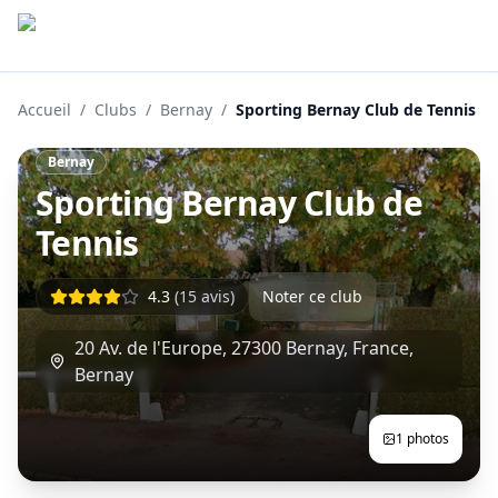
Accueil
/
Clubs
/
Bernay
/
Sporting Bernay Club de Tennis
Bernay
Sporting Bernay Club de
Tennis
4.3
(
15
avis)
Noter ce club
20 Av. de l'Europe, 27300 Bernay, France
,
Bernay
1
photos