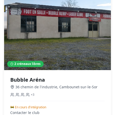
2
créneaux libres
Bubble Aréna
36 chemin de l'industrie
,
Cambounet-sur-le-Sor
+
3
🚧 En cours d'intégration
Contacter le club