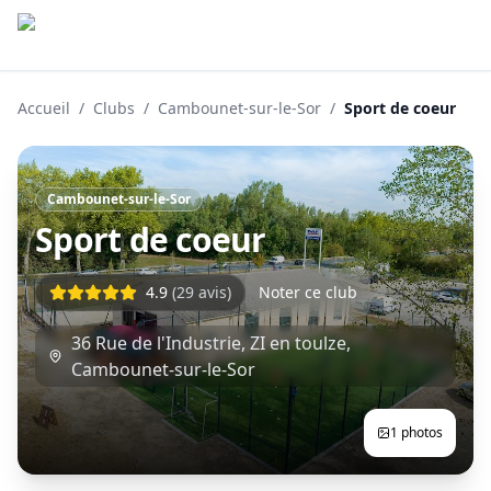
Accueil
/
Clubs
/
Cambounet-sur-le-Sor
/
Sport de coeur
Cambounet-sur-le-Sor
Sport de coeur
4.9
(
29
avis)
Noter ce club
36 Rue de l'Industrie, ZI en toulze
,
Cambounet-sur-le-Sor
1
photos