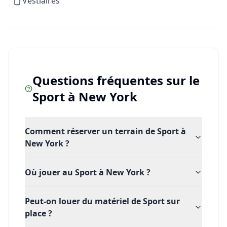
Vestiaires
moments de partage, de dépassement de soi et de pur
plaisir de jouer.
Réservez dès maintenant votre court au Reserve Padel
Hudson Yards et venez libérer votre énergie sur le
terrain. L'adrénaline du padel au sommet de New York
Questions fréquentes sur le
n'attend plus que vous !
Sport
à
New York
Comment réserver un terrain de Sport à
New York ?
Où jouer au Sport à New York ?
Peut-on louer du matériel de Sport sur
place ?