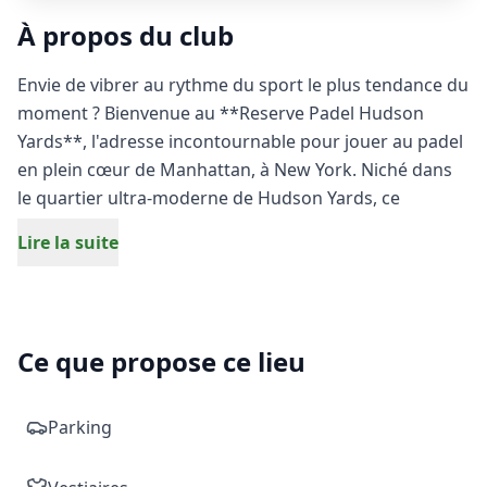
À propos du club
Envie de vibrer au rythme du sport le plus tendance du
moment ? Bienvenue au **Reserve Padel Hudson
Yards**, l'adresse incontournable pour jouer au padel
en plein cœur de Manhattan, à New York. Niché dans
le quartier ultra-moderne de Hudson Yards, ce
complexe sportif unique vous propose une expérience
Lire la suite
de jeu incomparable avec une vue imprenable sur la
skyline de NYC.
Que vous soyez un débutant curieux de découvrir ce
Ce que propose ce lieu
sport de raquette dynamique ou un joueur chevronné
prêt à perfectionner son smash, nos pistes de padel
haut de gamme de dernière génération vous
Parking
attendent pour des parties endiablées. Rejoignez une
communauté de passionnés dynamique et vivez des