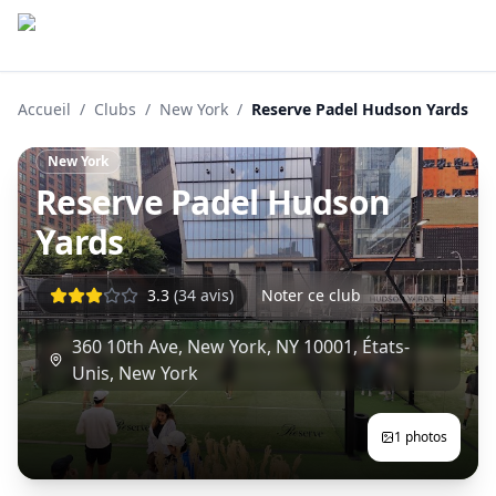
Accueil
/
Clubs
/
New York
/
Reserve Padel Hudson Yards
New York
Reserve Padel Hudson
Yards
3.3
(
34
avis)
Noter ce club
360 10th Ave, New York, NY 10001, États-
Unis
,
New York
1
photos