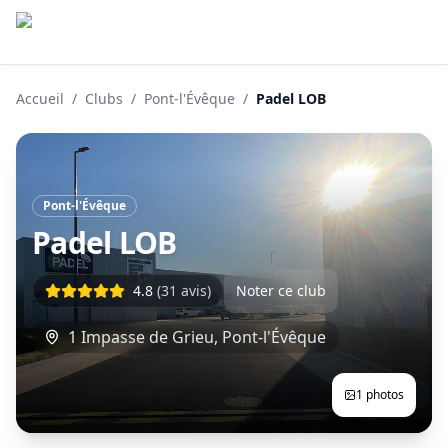
Accueil
/
Clubs
/
Pont-l'Évêque
/
Padel LOB
Pont-l'Évêque
Padel LOB
4.8
(
31
avis)
Noter ce club
1 Impasse de Grieu
,
Pont-l'Évêque
1
photos