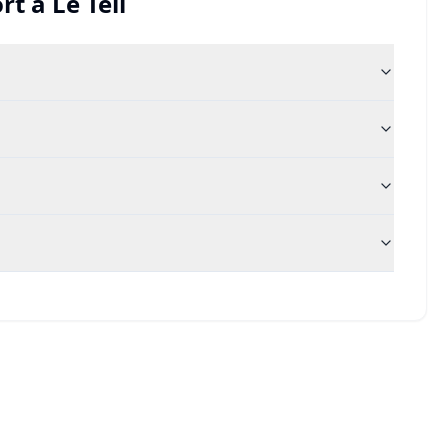
rt
à
Le Teil