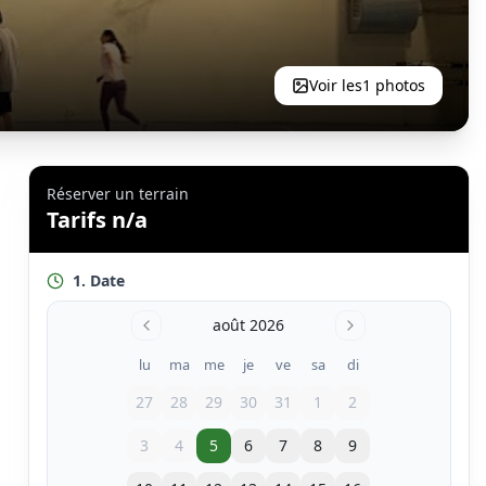
Voir les
1
photos
Réserver un terrain
Tarifs n/a
1. Date
août 2026
lu
ma
me
je
ve
sa
di
27
28
29
30
31
1
2
3
4
5
6
7
8
9