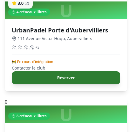
U
3.0
(
2
)
4
créneaux libres
UrbanPadel Porte d'Aubervilliers
111 Avenue Victor Hugo
,
Aubervilliers
+
3
🚧 En cours d'intégration
Contacter le club
Réserver
0
U
8
créneaux libres