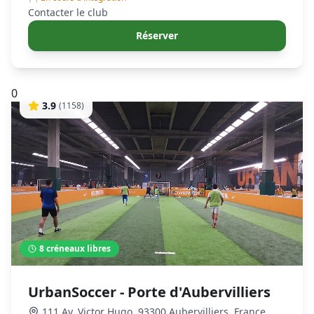
Contacter le club
Réserver
0
3.9
(
1158
)
8
créneaux libres
UrbanSoccer - Porte d'Aubervilliers
111 Av. Victor Hugo, 93300 Aubervilliers, France
,