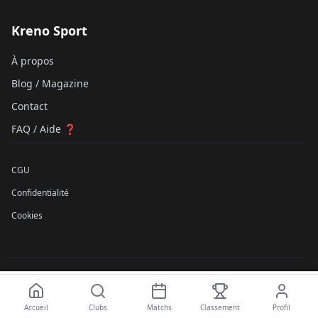
Kreno Sport
À propos
Blog / Magazine
Contact
FAQ / Aide ❓
CGU
Confidentialité
Cookies
©
2026
Kreno Sport SAS. Tous droits réservés.
À partir de
Réserver
N/A
Accueil
Clubs
Matchs
Classement
Profil