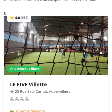
0
4.0
(
986
)
3
créneaux libres
LE FIVE Villette
25 Rue Sadi Carnot
,
Aubervilliers
+
3
🚧 En cours d'intégration