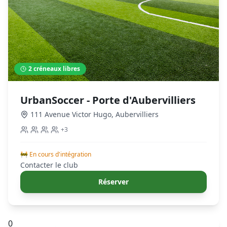
2
créneaux libres
UrbanSoccer - Porte d'Aubervilliers
111 Avenue Victor Hugo
,
Aubervilliers
+
3
🚧 En cours d'intégration
Contacter le club
Réserver
0