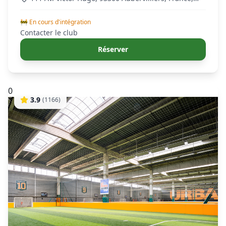
Aubervilliers
🚧 En cours d'intégration
Contacter le club
Réserver
0
3.9
(
1166
)