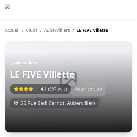
Accueil
/
Clubs
/
Aubervilliers
/
LE FIVE Villette
Aubervilliers
LE FIVE Villette
4.1
(
987
avis)
Noter ce club
Aucune photo disponible
25 Rue Sadi Carnot
,
Aubervilliers