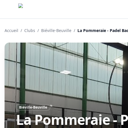
Accueil
/
Clubs
/
Biéville-Beuville
/
La Pommeraie - Padel B
Biéville-Beuville
La Pommeraie - 