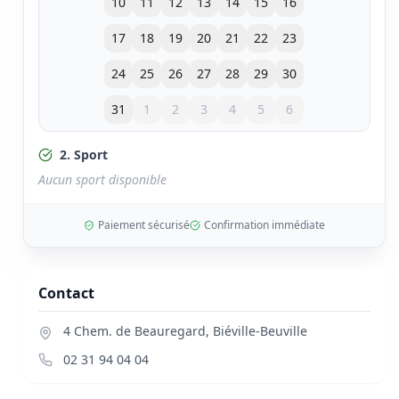
10
11
12
13
14
15
16
17
18
19
20
21
22
23
24
25
26
27
28
29
30
31
1
2
3
4
5
6
2. Sport
Aucun sport disponible
Paiement sécurisé
Confirmation immédiate
Contact
4 Chem. de Beauregard
,
Biéville-Beuville
02 31 94 04 04