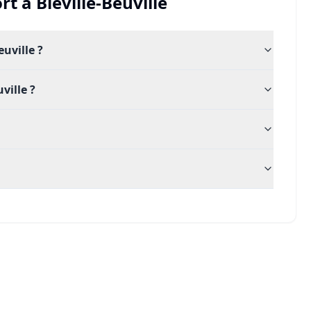
rt
à
Biéville-Beuville
uville ?
ville ?