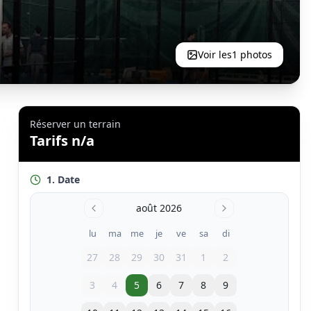
Voir les
1
photos
Réserver un terrain
Tarifs n/a
1. Date
août 2026
lu
ma
me
je
ve
sa
di
27
28
29
30
31
1
2
3
4
5
6
7
8
9