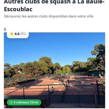
Autres clubs de
squash
à
La Baule-
Escoublac
Découvrez les autres clubs disponibles dans votre ville
0
4.6
(
51
)
4
créneaux libres