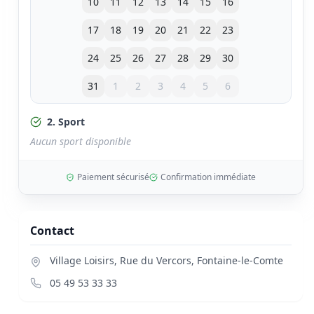
10
11
12
13
14
15
16
17
18
19
20
21
22
23
24
25
26
27
28
29
30
31
1
2
3
4
5
6
2. Sport
Aucun sport disponible
Paiement sécurisé
Confirmation immédiate
Contact
Village Loisirs, Rue du Vercors
,
Fontaine-le-Comte
05 49 53 33 33