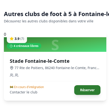
Autres clubs de
foot à 5
à
Fontaine-
Découvrez les autres clubs disponibles dans votre ville
0
S
3.9
(
7
)
4
créneaux libres
Stade Fontaine-le-Comte
77 Rte de Poitiers, 86240 Fontaine-le-Comte, France
,
Fontaine-le-Comte
🚧 En cours d'intégration
Réserver
Contacter le club