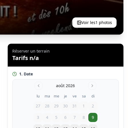
Voir les
1
photos
Réserver un terrain
Tarifs n/a
1. Date
août 2026
lu
ma
me
je
ve
sa
di
27
28
29
30
31
1
2
3
4
5
6
7
8
9