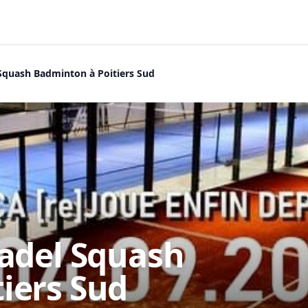
Squash Badminton à Poitiers Sud
Padel Squash
iers Sud