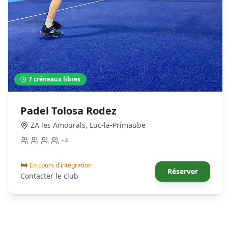
7
créneaux libres
Padel Tolosa Rodez
ZA les Amourals
,
Luc-la-Primaube
+
4
🚧 En cours d'intégration
Réserver
Contacter le club