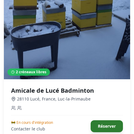
2
créneaux libres
Amicale de Lucé Badminton
28110 Lucé, France
,
Luc-la-Primaube
🚧 En cours d'intégration
Réserver
Contacter le club