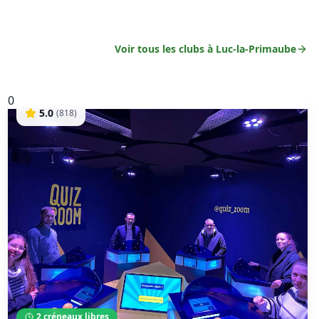
Voir tous les clubs à
Luc-la-Primaube
0
5.0
(
818
)
2
créneaux libres