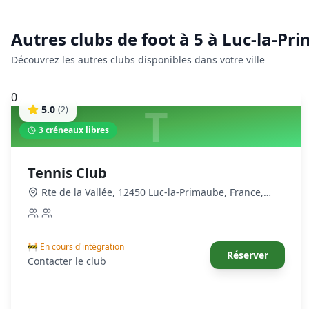
Autres clubs de
foot à 5
à
Luc-la-Pr
Découvrez les autres clubs disponibles dans votre ville
0
T
5.0
(
2
)
3
créneaux libres
Tennis Club
Rte de la Vallée, 12450 Luc-la-Primaube, France
,
Luc-la-Primaube
🚧 En cours d'intégration
Réserver
Contacter le club