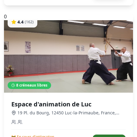
0
4.4
(
162
)
8
créneaux libres
Espace d'animation de Luc
19 Pl. du Bourg, 12450 Luc-la-Primaube, France
,
Luc-la-Primaube
🚧 En cours d'intégration