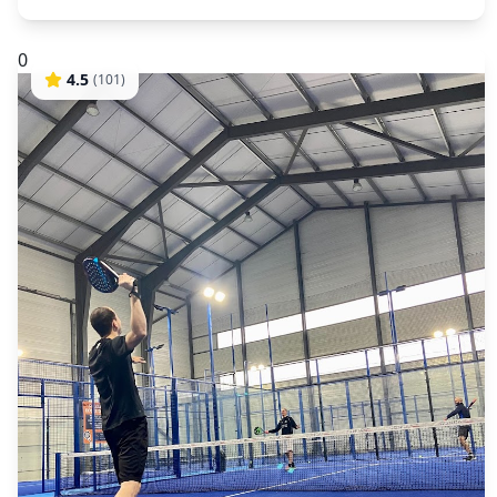
0
4.5
(
101
)