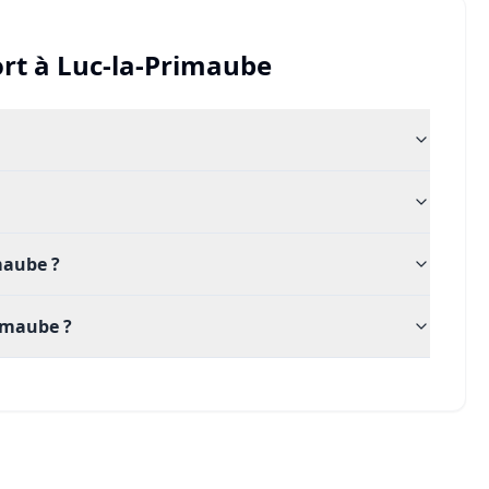
rt
à
Luc-la-Primaube
imaube ?
imaube ?