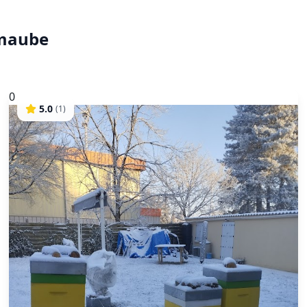
imaube
0
5.0
(
1
)