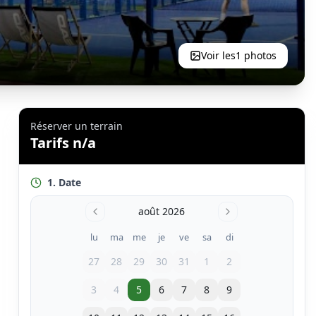
Voir les
1
photos
Réserver un terrain
Tarifs n/a
1. Date
août 2026
lu
ma
me
je
ve
sa
di
27
28
29
30
31
1
2
3
4
5
6
7
8
9