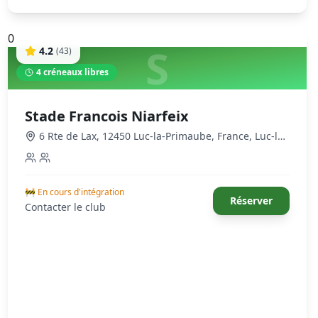
0
S
4.2
(
43
)
4
créneaux libres
Stade Francois Niarfeix
6 Rte de Lax, 12450 Luc-la-Primaube, France
,
Luc-la-
Primaube
🚧 En cours d'intégration
Réserver
Contacter le club