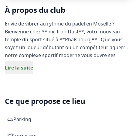
À propos du club
Envie de vibrer au rythme du padel en Moselle ?
Bienvenue chez **Jmc Iron Dust**, votre nouveau
temple du sport situé à **Phalsbourg** ! Que vous
soyez un joueur débutant ou un compétiteur aguerri,
notre complexe sportif moderne vous ouvre ses
portes pour des moments d'intensité et de pure
Lire la suite
convivialité.
Venez défier vos proches sur nos pistes de padel de
dernière génération. Ce sport de raquette ultra-
Ce que propose ce lieu
dynamique, accessible à tous, combine à la perfection
stratégie, réflexes et plaisir de jeu. Idéalement situé et
facile d’accès depuis Sarrebourg ou Saverne, Jmc Iron
Parking
Dust est le point de rencontre incontournable des
passionnés de sport de la région de Phalsbourg.