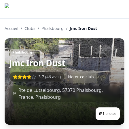
Accueil
/
Clubs
/
Phalsbourg
/
Jmc Iron Dust
Phalsbourg
Jmc Iron Dust
3.7
(
46
avis)
Noter ce club
Rte de Lutzelbourg, 57370 Phalsbourg,
France
,
Phalsbourg
1
photos