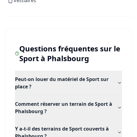
Vestiaires
Échauffez-vous, affûtez vos meilleurs smashs et
rejoignez une communauté dynamique de joueurs.
Prêt à fouler les terrains ? Réservez votre piste dès
maintenant et venez vivre l'expérience padel par
excellence. Convivialité, partage et dépassement de soi
Questions fréquentes sur le
vous attendent à chaque échange !
Sport
à
Phalsbourg
Peut-on louer du matériel de Sport sur
place ?
Comment réserver un terrain de Sport à
Phalsbourg ?
Y a-t-il des terrains de Sport couverts à
Phalsbourg ?