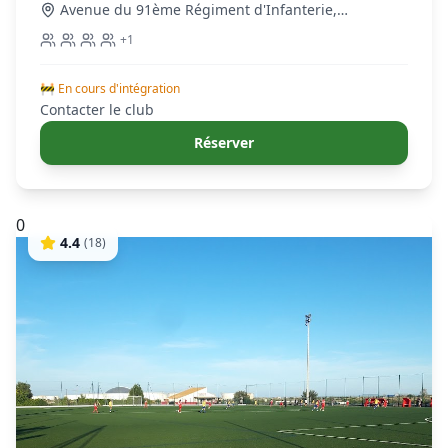
Club
Avenue du 91ème Régiment d'Infanterie
,
Frontignan
+
1
🚧 En cours d'intégration
Contacter le club
Réserver
0
4.4
(
18
)