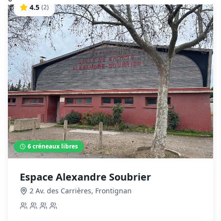
4.5
(
2
)
6
créneaux libres
Espace Alexandre Soubrier
2 Av. des Carrières
,
Frontignan