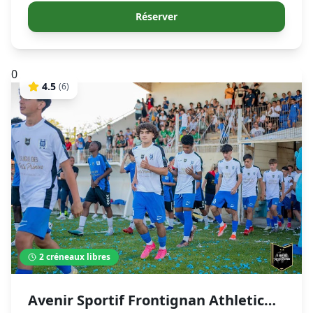
Réserver
0
4.5
(
6
)
2
créneaux libres
Avenir Sportif Frontignan Athletic