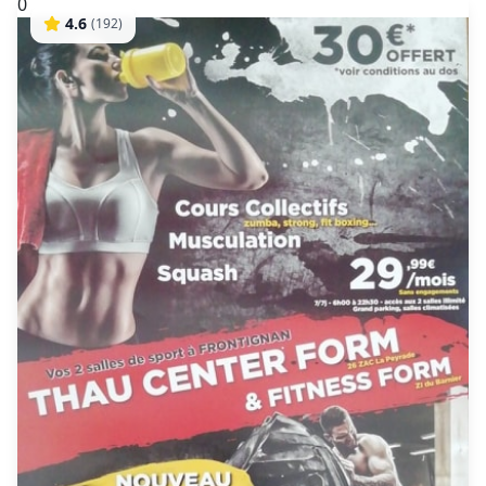
0
4.6
(
192
)