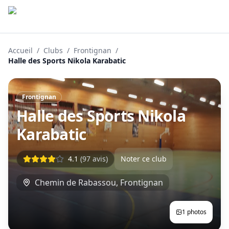
Accueil
/
Clubs
/
Frontignan
/
Halle des Sports Nikola Karabatic
Frontignan
Halle des Sports Nikola
Karabatic
4.1
(
97
avis)
Noter ce club
Chemin de Rabassou
,
Frontignan
1
photos