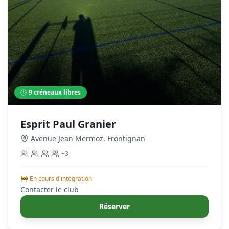
9
créneaux libres
Esprit Paul Granier
Avenue Jean Mermoz
,
Frontignan
+
3
🚧 En cours d'intégration
Contacter le club
Réserver