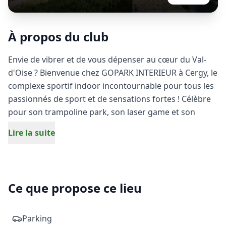
À propos du club
Envie de vibrer et de vous dépenser au cœur du Val-
d'Oise ? Bienvenue chez GOPARK INTERIEUR à Cergy, le
complexe sportif indoor incontournable pour tous les
passionnés de sport et de sensations fortes ! Célèbre
pour son trampoline park, son laser game et son
paintball, GOPARK est également le temple du foot à 5
Lire la suite
à Cergy.
Sur nos terrains de football indoor de dernière
génération, venez défier vos amis, collègues ou
Ce que propose ce lieu
partenaires de jeu lors de matchs de futsal intenses et
rythmés. Que vous soyez un technicien hors pair ou
un joueur occasionnel, le plaisir du jeu et l'esprit
Parking