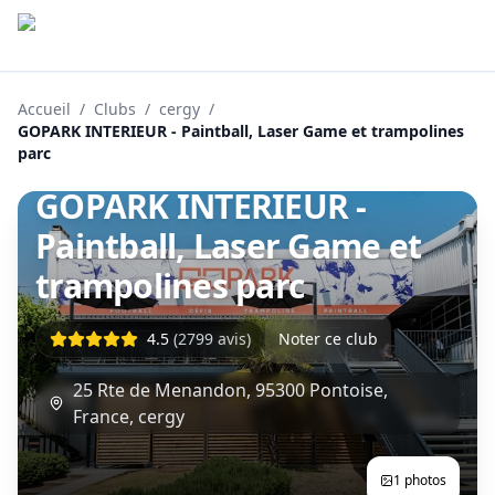
Accueil
/
Clubs
/
cergy
/
GOPARK INTERIEUR - Paintball, Laser Game et trampolines
parc
cergy
GOPARK INTERIEUR -
Paintball, Laser Game et
trampolines parc
4.5
(
2799
avis)
Noter ce club
25 Rte de Menandon, 95300 Pontoise,
France
,
cergy
1
photos