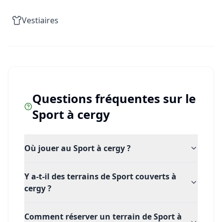
d'équipe sont toujours au rendez-vous.
Vestiaires
Idéalement situé en Île-de-France, notre centre
propose des infrastructures modernes pour une
expérience de jeu optimale. Chaussez vos baskets,
rassemblez votre équipe et venez vivre l'expérience
ultime du sport en salle chez GOPARK Cergy. Réservez
votre terrain de foot-à-5 et venez faire trembler les
Questions fréquentes sur le
filets !
Sport
à
cergy
Où jouer au Sport à cergy ?
Y a-t-il des terrains de Sport couverts à
cergy ?
Comment réserver un terrain de Sport à