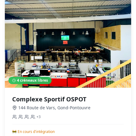
4
créneaux libres
Complexe Sportif OSPOT
144 Route de Vars
,
Gond-Pontouvre
+
3
🚧 En cours d'intégration