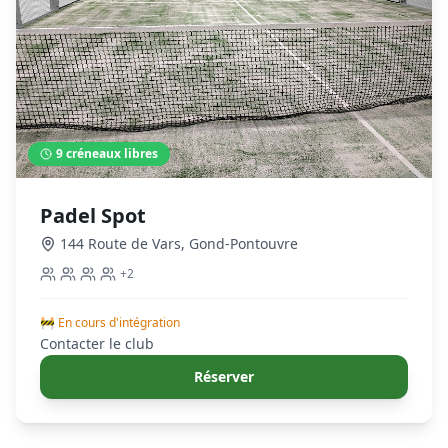
9
créneaux libres
Padel Spot
144 Route de Vars
,
Gond-Pontouvre
+
2
🚧 En cours d'intégration
Contacter le club
Réserver