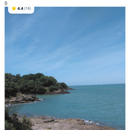
0
4.4
(
16
)