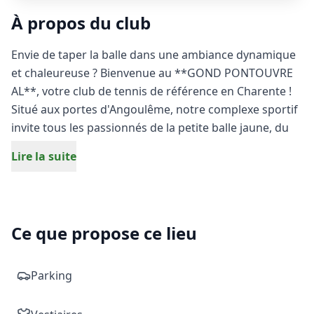
À propos du club
Envie de taper la balle dans une ambiance dynamique
et chaleureuse ? Bienvenue au **GOND PONTOUVRE
AL**, votre club de tennis de référence en Charente !
Situé aux portes d'Angoulême, notre complexe sportif
invite tous les passionnés de la petite balle jaune, du
débutant au compétiteur aguerri, à partager l'amour
Lire la suite
du jeu.
Que vous souhaitiez perfectionner votre revers,
disputer des matchs intenses ou simplement
Ce que propose ce lieu
échanger quelques balles entre amis, nos courts de
tennis de qualité vous attendent à Gond-Pontouvre.
Notre club favorise une pratique du tennis moderne et
Parking
conviviale, idéale pour se dépenser tout en prenant un
maximum de plaisir sur le terrain.