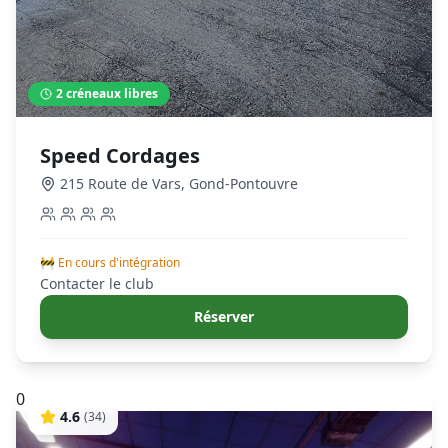
2
créneaux libres
Speed Cordages
215 Route de Vars
,
Gond-Pontouvre
🚧 En cours d'intégration
Contacter le club
Réserver
0
4.6
(
34
)