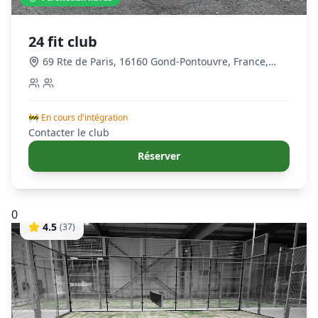
24 fit club
69 Rte de Paris, 16160 Gond-Pontouvre, France
,
Gond-Pontouvre
🚧 En cours d'intégration
Contacter le club
Réserver
0
4.5
(
37
)