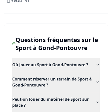
Vestiaires
Rejoignez une communauté active de joueurs
passionnés au cœur du Grand Angoulême. Saisissez
votre raquette, chaussez vos baskets et venez fouler
nos terrains pour vivre pleinement votre passion. Prêt
à relever le défi ? Réservez votre court et libérez votre
Questions fréquentes sur le
plus beau coup droit dès aujourd'hui !
Sport
à
Gond-Pontouvre
Où jouer au Sport à Gond-Pontouvre ?
Comment réserver un terrain de Sport à
Gond-Pontouvre ?
Peut-on louer du matériel de Sport sur
place ?