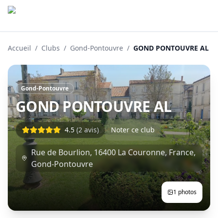
Accueil
/
Clubs
/
Gond-Pontouvre
/
GOND PONTOUVRE AL
Gond-Pontouvre
GOND PONTOUVRE AL
4.5
(
2
avis)
Noter ce club
Rue de Bourlion, 16400 La Couronne, France
,
Gond-Pontouvre
1
photos