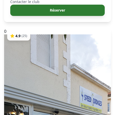
Contacter le club
Réserver
0
4.9
(
25
)