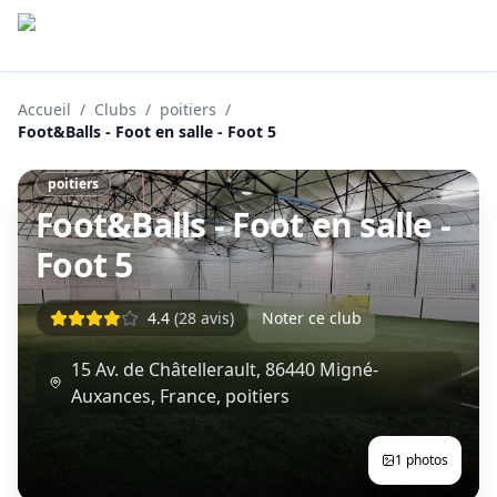
Accueil
/
Clubs
/
poitiers
/
Foot&Balls - Foot en salle - Foot 5
poitiers
Foot&Balls - Foot en salle -
Foot 5
4.4
(
28
avis)
Noter ce club
15 Av. de Châtellerault, 86440 Migné-
Auxances, France
,
poitiers
1
photos