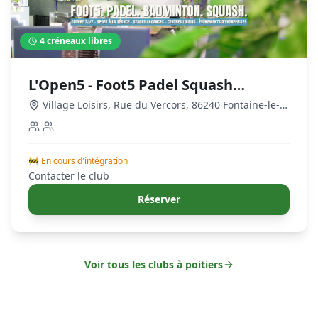
4
créneaux libres
L'Open5 - Foot5 Padel Squash
Badminton à Poitiers Sud
Village Loisirs, Rue du Vercors, 86240 Fontaine-le-
Comte, France
,
poitiers
🚧 En cours d'intégration
Contacter le club
Réserver
Voir tous les clubs à
poitiers