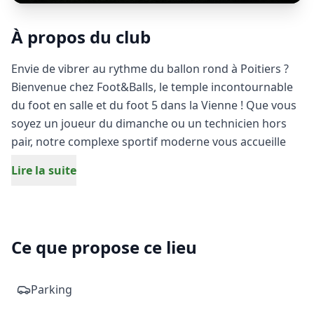
À propos du club
Envie de vibrer au rythme du ballon rond à Poitiers ?
Bienvenue chez Foot&Balls, le temple incontournable
du foot en salle et du foot 5 dans la Vienne ! Que vous
soyez un joueur du dimanche ou un technicien hors
pair, notre complexe sportif moderne vous accueille
pour des parties endiablées. Chaussez vos baskets et
Lire la suite
venez défier vos amis, collègues ou partenaires sur
nos terrains indoor de dernière génération. Ici, la
passion du football se vit à 100 % dans une ambiance
dynamique et conviviale. Facilement accessible au
Ce que propose ce lieu
cœur de l'agglomération de Poitiers, Foot&Balls est
l'adresse idéale pour organiser vos matchs de futsal,
fêter une victoire ou simplement partager un moment
Parking
de pur plaisir sportif. Prêt à faire trembler les filets ?