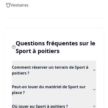
Réservez votre terrain de foot à 5 et montrez toute
Vestiaires
l'étendue de votre talent sur notre pelouse
synthétique de qualité supérieure !
Questions fréquentes sur le
Sport
à
poitiers
Comment réserver un terrain de Sport à
poitiers ?
Peut-on louer du matériel de Sport sur
place ?
Où jouer au Sport à poitiers ?