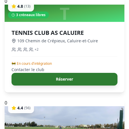
0
T
4.8
(
13
)
3
créneaux libres
TENNIS CLUB AS CALUIRE
109 Chemin de Crépieux
,
Caluire-et-Cuire
+
2
🚧 En cours d'intégration
Contacter le club
Réserver
0
4.4
(
56
)