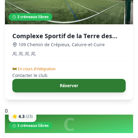
3
créneaux libres
Complexe Sportif de la Terre des
Lièvres
109 Chemin de Crépieux
,
Caluire-et-Cuire
🚧 En cours d'intégration
Contacter le club
Réserver
0
C
4.3
(
23
)
3
créneaux libres