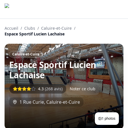
Accueil
/
Clubs
/
Caluire-et-Cuire
/
Espace Sportif Lucien Lachaise
Caluire-et-Cuire
Espace Sportif Lucien
Lachaise
4.3
(
268
avis)
Noter ce club
1 Rue Curie
,
Caluire-et-Cuire
1
photos