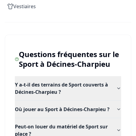
Lyon.
Vestiaires
Au Tennis Club de Décines, l’accent est mis sur la
convivialité, le plaisir du jeu et le dépassement de soi.
C'est le spot parfait pour **réserver un terrain de
tennis** et partager des moments sportifs intenses et
inoubliables. Préparez votre raquette, chaussez vos
Questions fréquentes sur le
baskets et rejoignez dès maintenant une communauté
Sport
à
Décines-Charpieu
de joueurs passionnés !
Y a-t-il des terrains de Sport couverts à
Décines-Charpieu ?
Où jouer au Sport à Décines-Charpieu ?
Peut-on louer du matériel de Sport sur
place ?