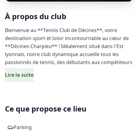
À propos du club
Bienvenue au **Tennis Club de Décines**, votre
destination sport et loisir incontournable au cœur de
**Décines-Charpieu** ! Idéalement situé dans l'Est
lyonnais, notre club dynamique accueille tous les
passionnés de tennis, des débutants aux compétiteurs
aguerris.
Lire la suite
Venez vibrer au rythme de la petite balle jaune sur nos
**courts de tennis** de qualité, adaptés à la pratique
du simple comme du double. Que ce soit pour un
Ce que propose ce lieu
entraînement intensif, un match amical entre amis ou
pour perfectionner votre revers, nos infrastructures
modernes vous garantissent une expérience de jeu
Parking
optimale tout au long de l’année dans la métropole de