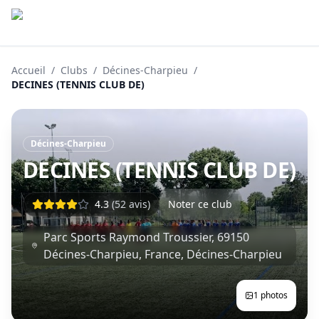
Accueil
/
Clubs
/
Décines-Charpieu
/
DECINES (TENNIS CLUB DE)
Décines-Charpieu
DECINES (TENNIS CLUB DE)
4.3
(
52
avis)
Noter ce club
Parc Sports Raymond Troussier, 69150
Décines-Charpieu, France
,
Décines-Charpieu
1
photos