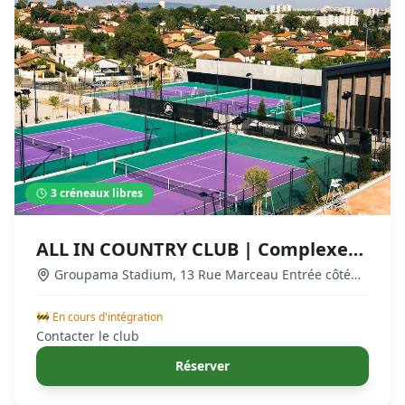
3
créneaux libres
ALL IN COUNTRY CLUB | Complexe
sportif Premium par Jo-Wilfried
Groupama Stadium, 13 Rue Marceau Entrée côté
P5, 69150 Décines-Charpieu, France
,
Décines-
Tsonga & Thierry Ascione
Charpieu
🚧 En cours d'intégration
Contacter le club
Réserver