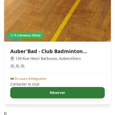
9
créneaux libres
Auber'Bad - Club Badminton
Aubervilliers
139 Rue Henri Barbusse
,
Aubervilliers
🚧 En cours d'intégration
Contacter le club
Réserver
0