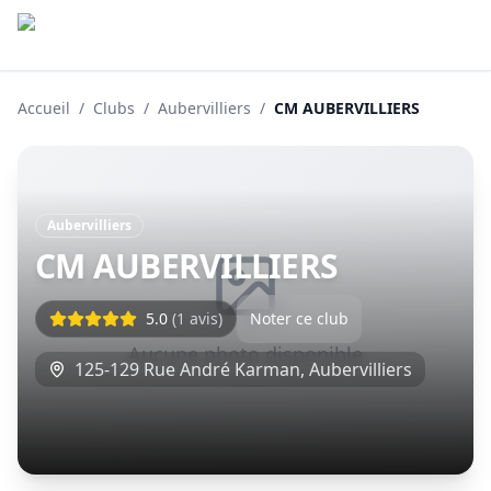
Accueil
/
Clubs
/
Aubervilliers
/
CM AUBERVILLIERS
Aubervilliers
CM AUBERVILLIERS
5.0
(
1
avis)
Noter ce club
Aucune photo disponible
125-129 Rue André Karman
,
Aubervilliers