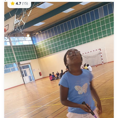
4.7
(
15
)