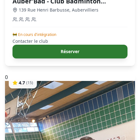
Auber'Bad - Club Badminton
Aubervilliers
139 Rue Henri Barbusse
,
Aubervilliers
🚧 En cours d'intégration
Contacter le club
Réserver
0
4.7
(
15
)