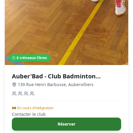
6
créneaux libres
Auber'Bad - Club Badminton
Aubervilliers
139 Rue Henri Barbusse
,
Aubervilliers
🚧 En cours d'intégration
Contacter le club
Réserver