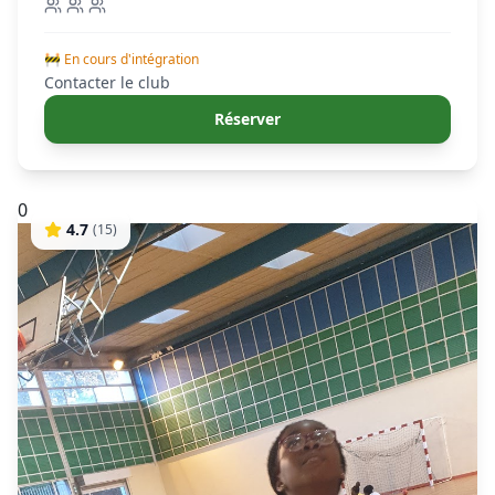
🚧 En cours d'intégration
Contacter le club
Réserver
0
4.7
(
15
)