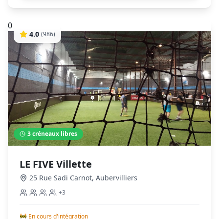
0
4.0
(
986
)
3
créneaux libres
LE FIVE Villette
25 Rue Sadi Carnot
,
Aubervilliers
+
3
🚧 En cours d'intégration