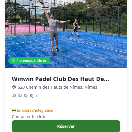
4
créneaux libres
Winwin Padel Club Des Haut De
Nimes
620 Chemin des Hauts de Nîmes
,
Nîmes
+
3
🚧 En cours d'intégration
Contacter le club
Réserver