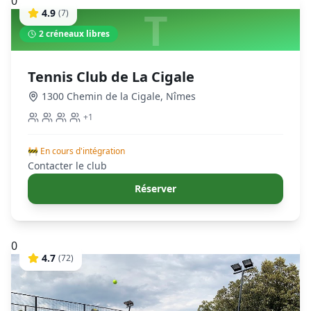
0
T
4.9
(
7
)
2
créneaux libres
Tennis Club de La Cigale
1300 Chemin de la Cigale
,
Nîmes
+
1
🚧 En cours d'intégration
Contacter le club
Réserver
0
4.7
(
72
)