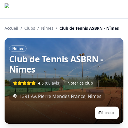
Accueil
/
Clubs
/
Nîmes
/
Club de Tennis ASBRN - Nîmes
Nîmes
Club de Tennis ASBRN -
Nîmes
4.5
(
68
avis)
Noter ce club
1391 Av. Pierre Mendès France
,
Nîmes
1
photos