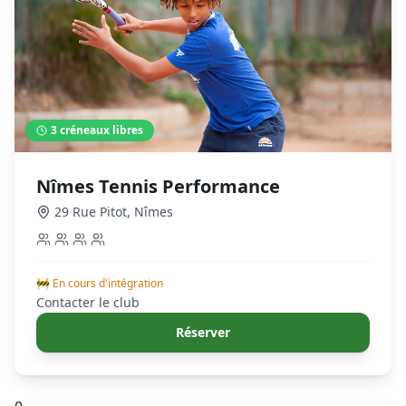
3
créneaux libres
Nîmes Tennis Performance
29 Rue Pitot
,
Nîmes
🚧 En cours d'intégration
Contacter le club
Réserver