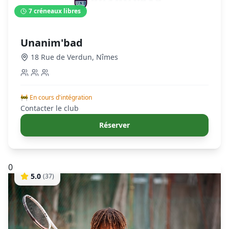
7
créneaux libres
Unanim'bad
18 Rue de Verdun
,
Nîmes
🚧 En cours d'intégration
Contacter le club
Réserver
0
5.0
(
37
)