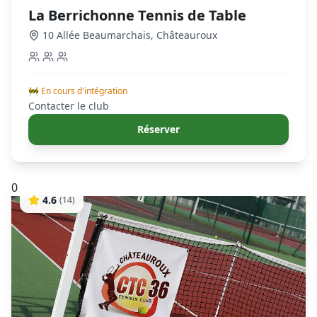
La Berrichonne Tennis de Table
10 Allée Beaumarchais
,
Châteauroux
🚧 En cours d'intégration
Contacter le club
Réserver
0
4.6
(
14
)