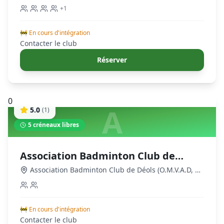
+
1
🚧 En cours d'intégration
Contacter le club
Réserver
0
A
5.0
(
1
)
5
créneaux libres
Association Badminton Club de
Déols
Association Badminton Club de Déols (O.M.V.A.D, 1
rue Jean-Jaurès, 36130 Déols, France
,
Châteauroux
🚧 En cours d'intégration
Contacter le club