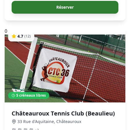
Réserver
0
4.7
(
12
)
5
créneaux libres
Châteauroux Tennis Club (Beaulieu)
33 Rue d'Aquitaine
,
Châteauroux