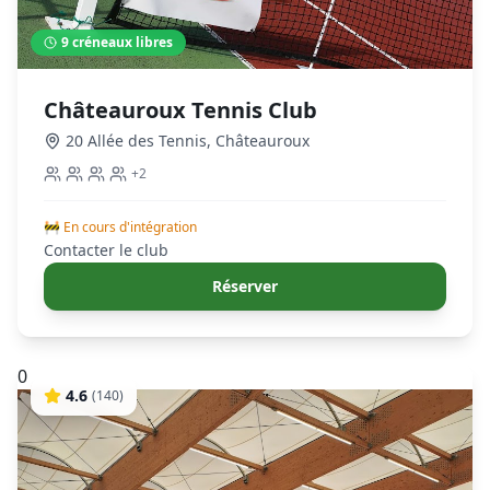
9
créneaux libres
Châteauroux Tennis Club
20 Allée des Tennis
,
Châteauroux
+
2
🚧 En cours d'intégration
Contacter le club
Réserver
0
4.6
(
140
)