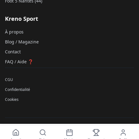
Foot 5 Nantes (44)
Kreno Sport
À propos
Blog / Magazine
Contact
FAQ / Aide ❓
CGU
Confidentialité
Cookies
©
2026
Kreno Sport SAS. Tous droits réservés.
À partir de
Réserver
N/A