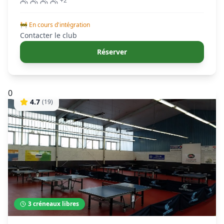
+
2
🚧 En cours d'intégration
Contacter le club
Réserver
0
4.7
(
19
)
3
créneaux libres