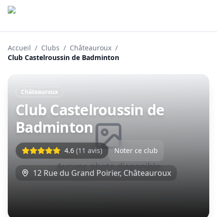
Accueil
/
Clubs
/
Châteauroux
/
Club Castelroussin de Badminton
Châteauroux
Club Castelroussin de
Badminton
4.6
(
11
avis)
Noter ce club
Aucune photo disponible
12 Rue du Grand Poirier
,
Châteauroux