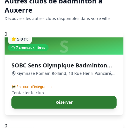
Autres clubs de
badminton
à
Auxerre
Découvrez les autres clubs disponibles dans votre ville
0
S
5.0
(
1
)
7
créneaux libres
SOBC Sens Olympique Badminton
Club
Gymnase Romain Rolland, 13 Rue Henri Poincaré,
89100 Sens, France
,
Auxerre
🚧 En cours d'intégration
Contacter le club
Réserver
0