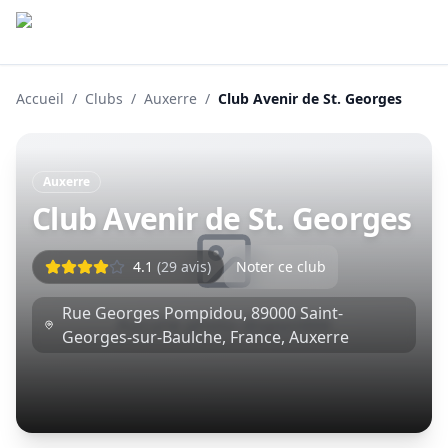
Accueil
/
Clubs
/
Auxerre
/
Club Avenir de St. Georges
Auxerre
Club Avenir de St. Georges
4.1
(
29
avis)
Noter ce club
Rue Georges Pompidou, 89000 Saint-
Aucune photo disponible
Georges-sur-Baulche, France
,
Auxerre