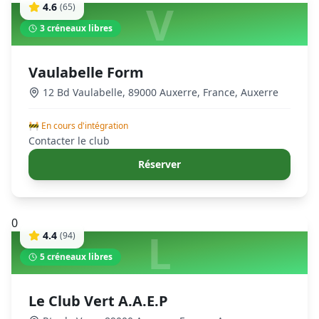
V
4.6
(
65
)
3
créneaux libres
Vaulabelle Form
12 Bd Vaulabelle, 89000 Auxerre, France
,
Auxerre
🚧 En cours d'intégration
Contacter le club
Réserver
0
L
4.4
(
94
)
5
créneaux libres
Le Club Vert A.A.E.P