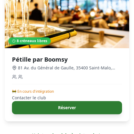
8
créneaux libres
Pétille par Boomsy
81 Av. du Général de Gaulle, 35400 Saint-Malo,
France
,
saint-malo
🚧 En cours d'intégration
Contacter le club
Réserver