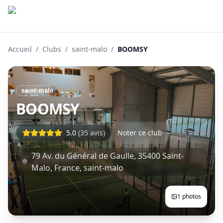
Accueil
/
Clubs
/
saint-malo
/
BOOMSY
saint-malo
BOOMSY
5.0
(
35
avis)
Noter ce club
79 Av. du Général de Gaulle, 35400 Saint-
Malo, France
,
saint-malo
1
photos