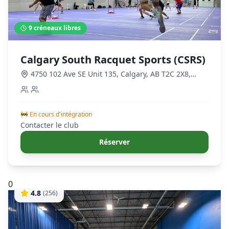
9
créneaux libres
Calgary South Racquet Sports (CSRS)
4750 102 Ave SE Unit 135, Calgary, AB T2C 2X8,
Canada
,
Calgary
🚧 En cours d'intégration
Contacter le club
Réserver
0
4.8
(
256
)