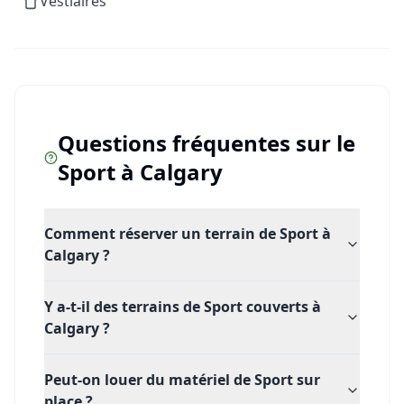
Vestiaires
Idéalement situé à Calgary, Badminton Alberta est
l'adresse parfaite pour libérer votre énergie, affronter
vos amis ou simplement partager le plaisir du sport.
Préparez vos raquettes, lacez vos baskets et venez
fouler les parquets. Réservez votre terrain dès
Questions fréquentes sur le
maintenant et rejoignez l'action !
Sport
à
Calgary
Comment réserver un terrain de Sport à
Calgary ?
Y a-t-il des terrains de Sport couverts à
Calgary ?
Peut-on louer du matériel de Sport sur
place ?