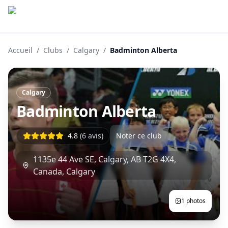
Accueil
/
Clubs
/
Calgary
/
Badminton Alberta
Calgary
Badminton Alberta
4.8
(
6
avis)
Noter ce club
1135e 44 Ave SE, Calgary, AB T2G 4X4,
Canada
,
Calgary
1
photos