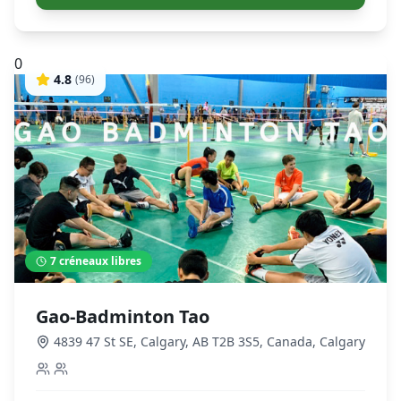
0
4.8
(
96
)
7
créneaux libres
Gao-Badminton Tao
4839 47 St SE, Calgary, AB T2B 3S5, Canada
,
Calgary