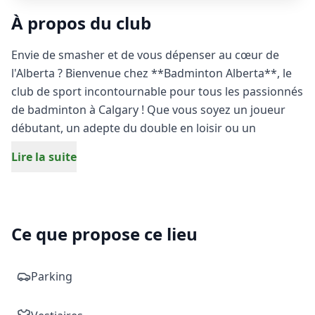
À propos du club
Envie de smasher et de vous dépenser au cœur de
l'Alberta ? Bienvenue chez **Badminton Alberta**, le
club de sport incontournable pour tous les passionnés
de badminton à Calgary ! Que vous soyez un joueur
débutant, un adepte du double en loisir ou un
compétiteur chevronné en quête de performance,
Lire la suite
notre complexe sportif moderne vous offre des
installations de premier choix.
Nos terrains de badminton de haute qualité sont
Ce que propose ce lieu
conçus pour garantir un confort de jeu optimal et une
sécurité maximale lors de vos échanges les plus
intenses. Rejoignez une communauté dynamique de
Parking
joueurs passionnés, perfectionnez votre technique de
volant et vivez des moments de pure adrénaline.