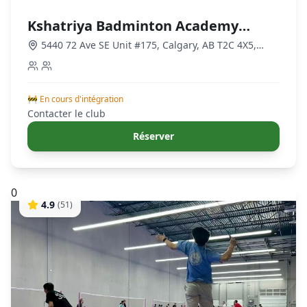
Kshatriya Badminton Academy
Calgary
5440 72 Ave SE Unit #175, Calgary, AB T2C 4X5,
Canada
,
Calgary
🚧 En cours d'intégration
Contacter le club
Réserver
0
4.9
(
51
)