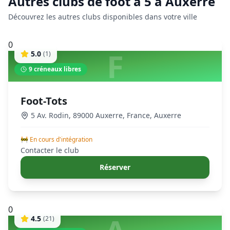
Autres clubs de
foot à 5
à
Auxerre
Découvrez les autres clubs disponibles dans votre ville
0
F
5.0
(
1
)
9
créneaux libres
Foot-Tots
5 Av. Rodin, 89000 Auxerre, France
,
Auxerre
🚧 En cours d'intégration
Contacter le club
Réserver
0
4.5
(
21
)