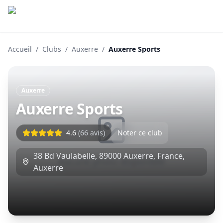
Accueil
/
Clubs
/
Auxerre
/
Auxerre Sports
Auxerre
Auxerre Sports
4.6
(
66
avis)
Noter ce club
38 Bd Vaulabelle, 89000 Auxerre, France
,
Aucune photo disponible
Auxerre