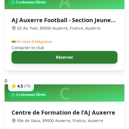
A
5
créneaux libres
AJ Auxerre Football - Section Jeunes
& Amateurs
62 Av. Yver, 89000 Auxerre, France
,
Auxerre
🚧 En cours d'intégration
Contacter le club
Réserver
0
C
4.5
(
73
)
3
créneaux libres
Centre de Formation de l'AJ Auxerre
Rte de Vaux, 89000 Auxerre, France
,
Auxerre