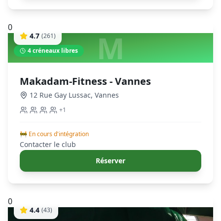
0
M
4.7
(
261
)
4
créneaux libres
Makadam-Fitness - Vannes
12 Rue Gay Lussac
,
Vannes
+
1
🚧 En cours d'intégration
Contacter le club
Réserver
0
4.4
(
43
)