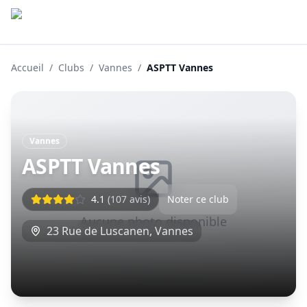
Accueil
/
Clubs
/
Vannes
/
ASPTT Vannes
Vannes
ASPTT Vannes
4.1
(
107
avis)
Noter ce club
Aucune photo disponible
23 Rue de Luscanen
,
Vannes