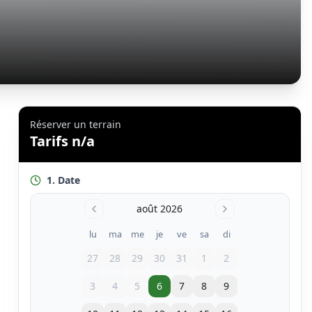
Réserver un terrain
Tarifs n/a
1. Date
août 2026
lu
ma
me
je
ve
sa
di
27
28
29
30
31
1
2
3
4
5
6
7
8
9