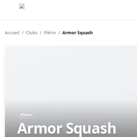
Accueil
/
Clubs
/
Plérin
/
Armor Squash
Plérin
Armor Squash