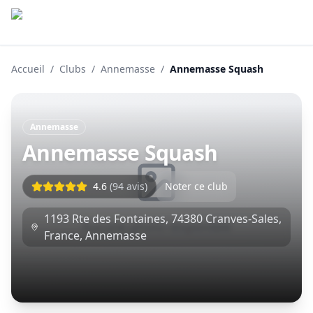
Accueil
/
Clubs
/
Annemasse
/
Annemasse Squash
Annemasse
Annemasse Squash
4.6
(
94
avis)
Noter ce club
1193 Rte des Fontaines, 74380 Cranves-Sales,
Aucune photo disponible
France
,
Annemasse