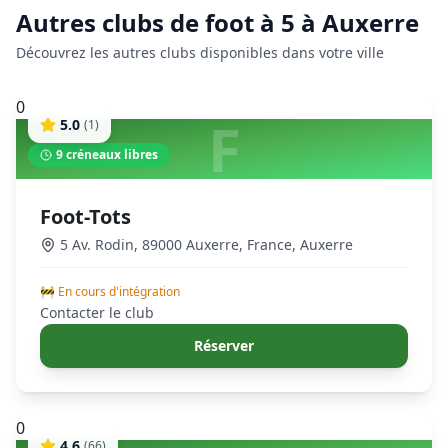
Autres clubs de
foot à 5
à
Auxerre
Découvrez les autres clubs disponibles dans votre ville
0
F
5.0
(
1
)
9
créneaux libres
Foot-Tots
5 Av. Rodin, 89000 Auxerre, France
,
Auxerre
🚧 En cours d'intégration
Contacter le club
Réserver
0
4.6
(
66
)