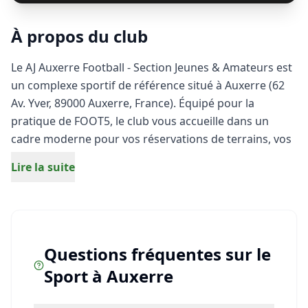
À propos du club
Le AJ Auxerre Football - Section Jeunes & Amateurs est
un complexe sportif de référence situé à Auxerre (62
Av. Yver, 89000 Auxerre, France). Équipé pour la
pratique de FOOT5, le club vous accueille dans un
cadre moderne pour vos réservations de terrains, vos
entraînements et vos matchs entre amis. Que vous
Lire la suite
soyez débutant ou joueur expérimenté, profitez
d'installations de qualité pour vivre pleinement votre
passion du sport à Auxerre.
Questions fréquentes sur le
Sport
à
Auxerre