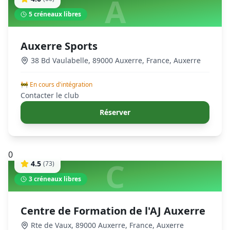
A
5
créneaux libres
Auxerre Sports
38 Bd Vaulabelle, 89000 Auxerre, France
,
Auxerre
🚧 En cours d'intégration
Contacter le club
Réserver
0
C
4.5
(
73
)
3
créneaux libres
Centre de Formation de l'AJ Auxerre
Rte de Vaux, 89000 Auxerre, France
,
Auxerre