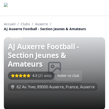
Accueil
/
Clubs
/
Auxerre
/
AJ Auxerre Football - Section Jeunes & Amateurs
Auxerre
AJ Auxerre Football -
Section Jeunes &
Amateurs
4.5
(
21
avis)
Noter ce club
Aucune photo disponible
62 Av. Yver, 89000 Auxerre, France
,
Auxerre